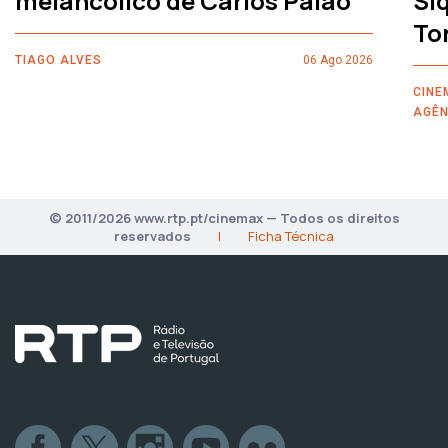
melancólico de Carlos Paião
Siq
To
TIAGO ALVES
06 Ago 2026
CINE
AGÊN
© 2011/2026 www.rtp.pt/cinemax — Todos os direitos
reservados
|
Ficha Técnica