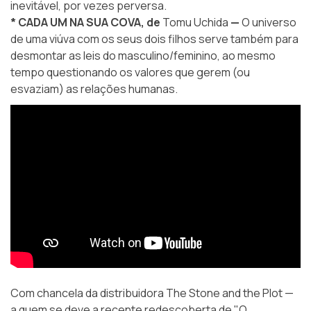
inevitável, por vezes perversa.
* CADA UM NA SUA COVA, de
Tomu Uchida
—
O universo
de uma viúva com os seus dois filhos serve também para
desmontar as leis do masculino/feminino, ao mesmo
tempo questionando os valores que gerem (ou
esvaziam) as relações humanas.
Com chancela da distribuidora
The Stone and the Plot
—
a quem se deve a recente redescoberta de "O