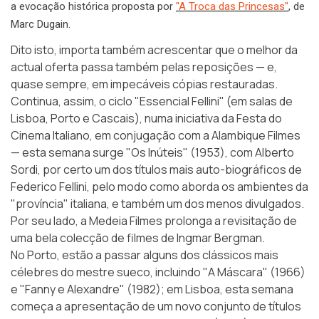
a evocação histórica proposta por
"A Troca das Princesas"
, de
Marc Dugain.
Dito isto, importa também acrescentar que o melhor da
actual oferta passa também pelas reposições — e,
quase sempre, em impecáveis cópias restauradas.
Continua, assim, o ciclo
"Essencial Fellini"
(em salas de
Lisboa, Porto e Cascais), numa iniciativa da Festa do
Cinema Italiano, em conjugação com a Alambique Filmes
— esta semana surge "Os Inúteis" (1953), com Alberto
Sordi, por certo um dos títulos mais auto-biográficos de
Federico Fellini, pelo modo como aborda os ambientes da
"província" italiana, e também um dos menos divulgados.
Por seu lado, a Medeia Filmes prolonga a revisitação de
uma bela colecção de filmes de Ingmar Bergman.
No
Porto
, estão a passar alguns dos clássicos mais
célebres do mestre sueco, incluindo "A Máscara" (1966)
e "Fanny e Alexandre" (1982); em
Lisboa
, esta semana
começa a apresentação de um novo conjunto de títulos