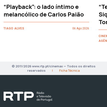
“Playback”: o lado íntimo e
“T
melancólico de Carlos Paião
Siq
To
TIAGO ALVES
06 Ago 2026
CINE
AGÊN
© 2011/2026 www.rtp.pt/cinemax — Todos os direitos
reservados
|
Ficha Técnica