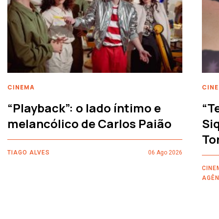
CINEMA
CIN
“Playback”: o lado íntimo e
“T
melancólico de Carlos Paião
Siq
To
TIAGO ALVES
06 Ago 2026
CINE
AGÊN