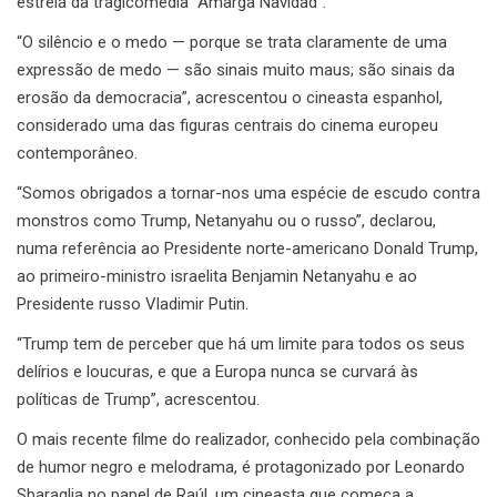
estreia da tragicomédia “Amarga Navidad”.
“O silêncio e o medo — porque se trata claramente de uma
expressão de medo — são sinais muito maus; são sinais da
erosão da democracia”, acrescentou o cineasta espanhol,
considerado uma das figuras centrais do cinema europeu
contemporâneo.
“Somos obrigados a tornar-nos uma espécie de escudo contra
monstros como Trump, Netanyahu ou o russo”, declarou,
numa referência ao Presidente norte-americano Donald Trump,
ao primeiro-ministro israelita Benjamin Netanyahu e ao
Presidente russo Vladimir Putin.
“Trump tem de perceber que há um limite para todos os seus
delírios e loucuras, e que a Europa nunca se curvará às
políticas de Trump”, acrescentou.
O mais recente filme do realizador, conhecido pela combinação
de humor negro e melodrama, é protagonizado por Leonardo
Sbaraglia no papel de Raúl, um cineasta que começa a