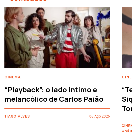
CINEMA
CIN
“Playback”: o lado íntimo e
“T
melancólico de Carlos Paião
Siq
To
TIAGO ALVES
06 Ago 2026
CINE
AGÊN