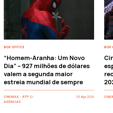
BOX OFFICE
BOX 
“Homem-Aranha: Um Novo
Ci
Dia” – 927 milhões de dólares
es
valem a segunda maior
rec
estreia mundial de sempre
20
CINEMAX - RTP C/
03 Ago 2026
CINE
AGÊNCIAS