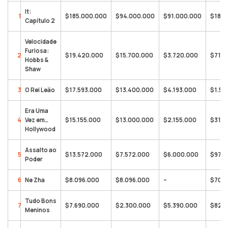
It:
1
$185.000.000
$94.000.000
$91.000.000
$185.
Capítulo 2
Velocidade
Furiosa:
2
$19.420.000
$15.700.000
$3.720.000
$719.
Hobbs &
Shaw
3
O Rei Leão
$17.593.000
$13.400.000
$4.193.000
$1.59
Era Uma
4
Vez em…
$15.155.000
$13.000.000
$2.155.000
$310.
Hollywood
Assalto ao
5
$13.572.000
$7.572.000
$6.000.000
$97.3
Poder
6
Ne Zha
$8.096.000
$8.096.000
–
$700.
Tudo Bons
7
$7.690.000
$2.300.000
$5.390.000
$82.4
Meninos