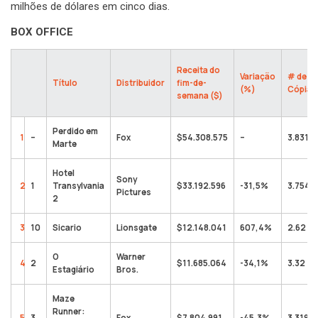
milhões de dólares em cinco dias.
BOX OFFICE
Receita do
Variação
# de
Título
Distribuidor
fim-de-
(%)
Cópias
semana ($)
Perdido em
1
–
Fox
$54.308.575
–
3.831
Marte
Hotel
Sony
2
1
Transylvania
$33.192.596
-31,5%
3.754
Pictures
2
3
10
Sicario
Lionsgate
$12.148.041
607,4%
2.62
O
Warner
4
2
$11.685.064
-34,1%
3.32
Estagiário
Bros.
Maze
Runner:
5
3
Fox
$7.804.991
-45,3%
3.319