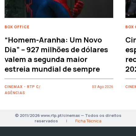
BOX OFFICE
BOX 
“Homem-Aranha: Um Novo
Ci
Dia” – 927 milhões de dólares
es
valem a segunda maior
rec
estreia mundial de sempre
20
CINEMAX - RTP C/
03 Ago 2026
CINE
AGÊNCIAS
© 2011/2026 www.rtp.pt/cinemax — Todos os direitos
reservados
|
Ficha Técnica