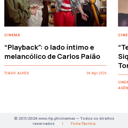
CINEMA
CIN
“Playback”: o lado íntimo e
“T
melancólico de Carlos Paião
Siq
To
TIAGO ALVES
06 Ago 2026
CINE
AGÊN
© 2011/2026 www.rtp.pt/cinemax — Todos os direitos
reservados
|
Ficha Técnica