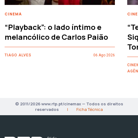
CINEMA
CIN
“Playback”: o lado íntimo e
“T
melancólico de Carlos Paião
Siq
To
TIAGO ALVES
06 Ago 2026
CINE
AGÊN
© 2011/2026 www.rtp.pt/cinemax — Todos os direitos
reservados
|
Ficha Técnica