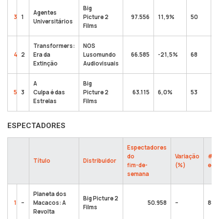
Big
Agentes
3
1
Picture 2
97.556
11,9%
50
Universitários
Films
Transformers:
NOS
4
2
Era da
Lusomundo
66.585
-21,5%
68
Extinção
Audiovisuais
A
Big
5
3
Culpa é das
Picture 2
63.115
6,0%
53
Estrelas
Films
ESPECTADORES
Espectadores
do
Variação
# d
Título
Distribuidor
fim-de-
(%)
ecr
semana
Planeta dos
Big Picture 2
1
–
Macacos: A
50.958
–
88
Films
Revolta