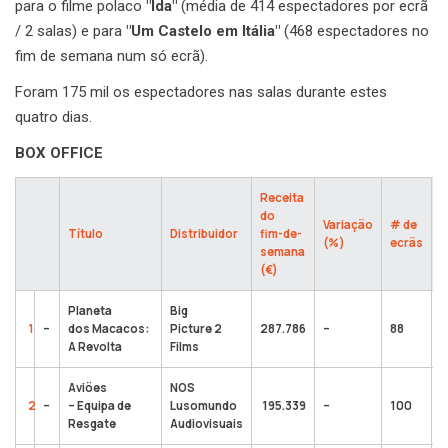
para o filme polaco
"Ida"
(média de 414 espectadores por ecrã
/ 2 salas) e para
"Um Castelo em Itália"
(468 espectadores no
fim de semana num só ecrã).
Foram 175 mil os espectadores nas salas durante estes
quatro dias.
BOX OFFICE
Receita
do
R
Variação
# de
Título
Distribuidor
fim-de-
A
(%)
ecrãs
semana
(
(€)
Planeta
Big
1
–
dos Macacos:
Picture 2
287.786
–
88
A Revolta
Films
Aviões
NOS
2
–
– Equipa de
Lusomundo
195.339
–
100
Resgate
Audiovisuais