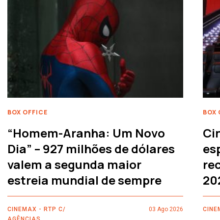
BOX OFFICE
BOX 
“Homem-Aranha: Um Novo
Ci
Dia” – 927 milhões de dólares
es
valem a segunda maior
rec
estreia mundial de sempre
20
CINEMAX - RTP C/
03 Ago 2026
CINE
AGÊNCIAS