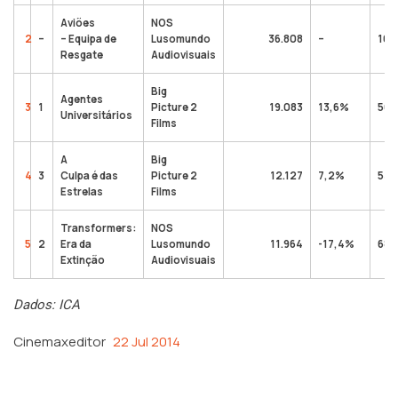
Aviões
NOS
2
–
– Equipa de
Lusomundo
36.808
–
100
Resgate
Audiovisuais
Big
Agentes
3
1
Picture 2
19.083
13,6%
50
Universitários
Films
A
Big
4
3
Culpa é das
Picture 2
12.127
7,2%
53
Estrelas
Films
Transformers:
NOS
5
2
Era da
Lusomundo
11.964
-17,4%
68
Extinção
Audiovisuais
Dados: ICA
Cinemaxeditor
22 Jul 2014