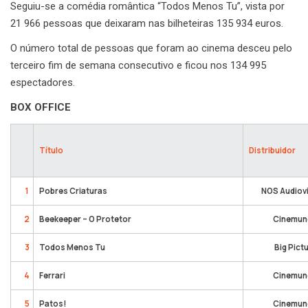
Seguiu-se a comédia romântica “Todos Menos Tu”, vista por
21 966 pessoas que deixaram nas bilheteiras 135 934 euros.
O número total de pessoas que foram ao cinema desceu pelo
terceiro fim de semana consecutivo e ficou nos 134 995
espectadores.
BOX OFFICE
Título
Distribuidor
1
Pobres Criaturas
NOS Audiov
2
Beekeeper – O Protetor
Cinemun
3
Todos Menos Tu
Big Pict
4
Ferrari
Cinemun
5
Patos!
Cinemun