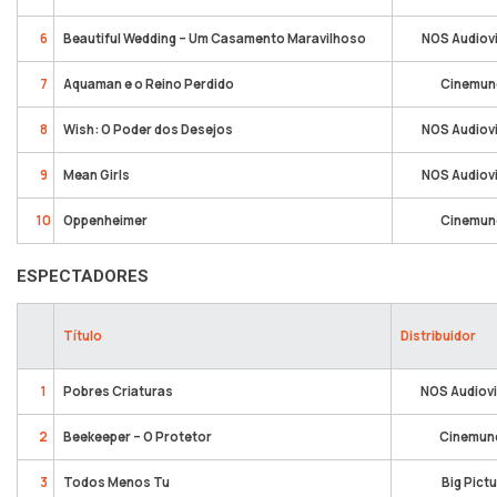
6
Beautiful Wedding – Um Casamento Maravilhoso
NOS Audiov
7
Aquaman e o Reino Perdido
Cinemun
8
Wish: O Poder dos Desejos
NOS Audiov
9
Mean Girls
NOS Audiov
10
Oppenheimer
Cinemun
ESPECTADORES
Título
Distribuidor
1
Pobres Criaturas
NOS Audiovi
2
Beekeeper – O Protetor
Cinemun
3
Todos Menos Tu
Big Pict