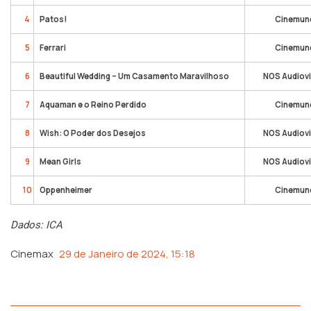
4
Patos!
Cinemun
5
Ferrari
Cinemun
6
Beautiful Wedding – Um Casamento Maravilhoso
NOS Audiovi
7
Aquaman e o Reino Perdido
Cinemun
8
Wish: O Poder dos Desejos
NOS Audiovi
9
Mean Girls
NOS Audiovi
10
Oppenheimer
Cinemun
Dados: ICA
Cinemax
29 de Janeiro de 2024, 15:18