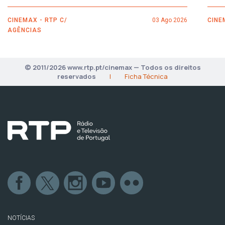
CINEMAX - RTP C/
03 Ago 2026
CINE
AGÊNCIAS
© 2011/2026 www.rtp.pt/cinemax — Todos os direitos
reservados
|
Ficha Técnica
NOTÍCIAS