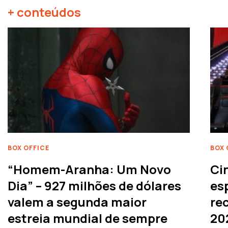
+ conteúdos
BOX OFFICE
BOX 
“Homem-Aranha: Um Novo
Ci
Dia” – 927 milhões de dólares
es
valem a segunda maior
rec
estreia mundial de sempre
20