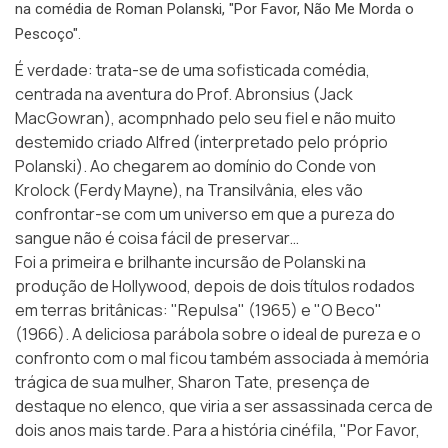
na comédia de Roman Polanski, "Por Favor, Não Me Morda o
Pescoço".
É verdade: trata-se de uma sofisticada comédia,
centrada na aventura do Prof. Abronsius (Jack
MacGowran), acompnhado pelo seu fiel e não muito
destemido criado Alfred (interpretado pelo próprio
Polanski). Ao chegarem ao domínio do Conde von
Krolock (Ferdy Mayne), na Transilvânia, eles vão
confrontar-se com um universo em que a pureza do
sangue não é coisa fácil de preservar…
Foi a primeira e brilhante incursão de Polanski na
produção de Hollywood, depois de dois títulos rodados
em terras britânicas: "Repulsa" (1965) e "O Beco"
(1966). A deliciosa parábola sobre o ideal de pureza e o
confronto com o mal ficou também associada à memória
trágica de sua mulher, Sharon Tate, presença de
destaque no elenco, que viria a ser assassinada cerca de
dois anos mais tarde. Para a história cinéfila, "Por Favor,