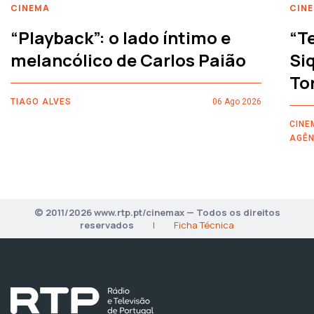
CINEMA
CIN
“Playback”: o lado íntimo e
“T
melancólico de Carlos Paião
Siq
To
TIAGO ALVES
06 Ago 2026
CINE
AGÊN
© 2011/2026 www.rtp.pt/cinemax — Todos os direitos
reservados
|
Ficha Técnica