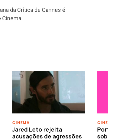
ana da Crítica de Cannes é
de Cinema.
›
CINEMA
CINEMA
Jared Leto rejeita
Porto/Post/Doc
acusações de agressões
sobre migraçõ