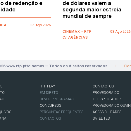
o de redenção e
de dólares valem a
idade
segunda maior estreia
mundial de sempre
IDA
05 Ago 2026
CINEMAX - RTP
03 Ago 2026
C/ AGÊNCIAS
026 www.rtp.pt/cinemax — Todos os direitos reservados
|
Fic
AS
RTP PLAY
CONTACTOS
RTO
EM DIRETO
PROVEDORA DO
SÃO
REVER PROGRAMAS
TELESPECTADOR
CONCURSOS
PROVEDORA DO OUVIN
QUIVOS
PERGUNTAS FREQUENTES
ACESSIBILIDADES
SINA
CONTACTOS
SATÉLITES