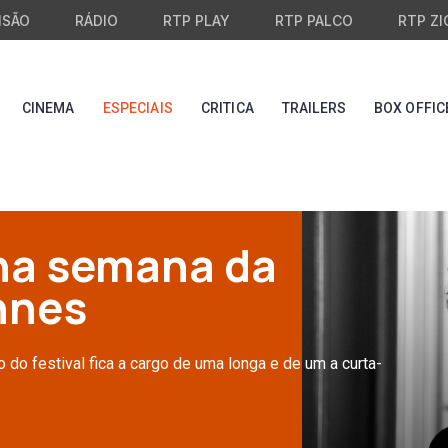
ISÃO
RÁDIO
RTP PLAY
RTP PALCO
RTP ZI
CINEMA
ESPECIAIS
CRITICA
TRAILERS
BOX OFFIC
na semana da
nnes
do festival fica a cargo de uma longa e de um a curta-