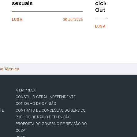
sexuais
ciclo “No País 
Outros”
LUSA
30 Jul 2026
LUSA
ha Técnica
A EMPRESA
CONSELHO GERAL INDEPENDENTE
CONSELHO DE OPINIÃO
TE
CONTRATO DE CONCESSÃO DO SERVIÇO
PÚBLICO DE RÁDIO E TELEVISÃO
PROPOSTA DO GOVERNO DE REVISÃO DO
CCSP