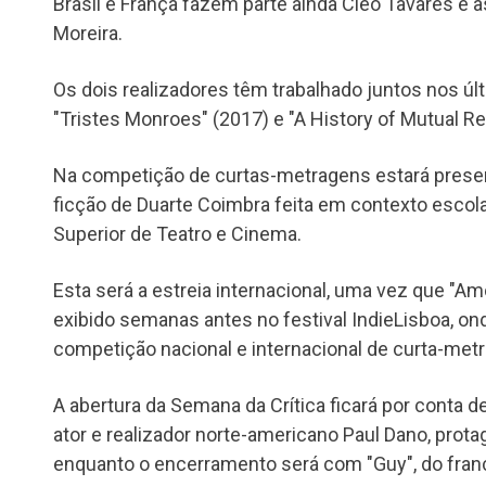
Brasil e França fazem parte ainda Cleo Tavares e 
Moreira.
Os dois realizadores têm trabalhado juntos nos ú
"Tristes Monroes" (2017) e "A History of Mutual R
Na competição de curtas-metragens estará presen
ficção de Duarte Coimbra feita em contexto escola
Superior de Teatro e Cinema.
Esta será a estreia internacional, uma vez que "A
exibido semanas antes no festival IndieLisboa, on
competição nacional e internacional de curta-met
A abertura da Semana da Crítica ficará por conta de 
ator e realizador norte-americano Paul Dano, prota
enquanto o encerramento será com "Guy", do franc