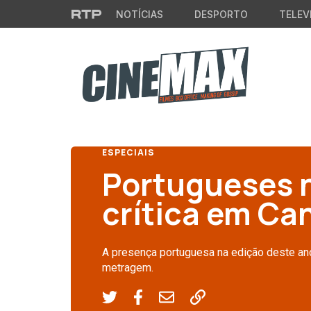
Saltar para o conteúdo principal
NOTÍCIAS
DESPORTO
TELEV
ESPECIAIS
Portugueses 
crítica em Ca
A presença portuguesa na edição deste ano 
metragem.