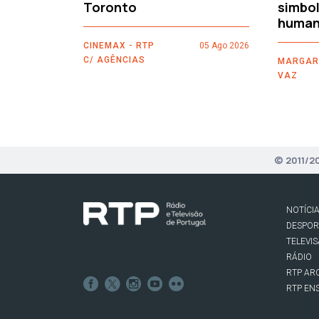
Toronto
simbol
human
CINEMAX - RTP
05 Ago 2026
C/ AGÊNCIAS
MARGAR
VAZ
© 2011/2
NOTÍCI
DESPO
TELEVI
RÁDIO
RTP AR
RTP EN