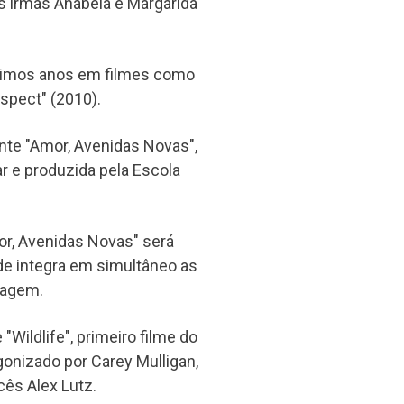
as irmãs Anabela e Margarida
ltimos anos em filmes como
espect" (2010).
te "Amor, Avenidas Novas",
r e produzida pela Escola
mor, Avenidas Novas" será
de integra em simultâneo as
ragem.
"Wildlife", primeiro filme do
gonizado por Carey Mulligan,
ês Alex Lutz.