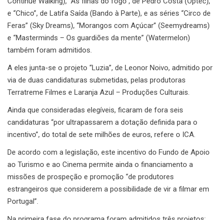
Continue Walking), “As filhas do fogo”, de Pedro Costa (Optec),
e “Chico”, de Latifa Saída (Bando à Parte), e as séries “Circo de
Feras” (Sky Dreams), “Morangos com Açúcar” (Seemydreams)
e “Masterminds – Os guardiões da mente” (Watermelon)
também foram admitidos.
A eles junta-se o projeto “Luzia”, de Leonor Noivo, admitido por
via de duas candidaturas submetidas, pelas produtoras
Terratreme Filmes e Laranja Azul – Produções Culturais.
Ainda que consideradas elegíveis, ficaram de fora seis
candidaturas “por ultrapassarem a dotação definida para o
incentivo”, do total de sete milhões de euros, refere o ICA.
De acordo com a legislação, este incentivo do Fundo de Apoio
ao Turismo e ao Cinema permite ainda o financiamento a
missões de prospeção e promoção “de produtores
estrangeiros que considerem a possibilidade de vir a filmar em
Portugal”.
Na primeira fase do programa foram admitidos três projetos: