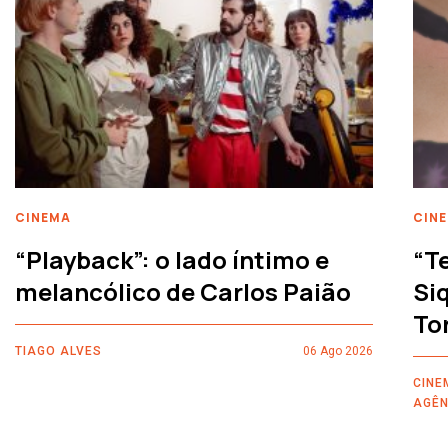
CINEMA
CIN
“Playback”: o lado íntimo e
“T
melancólico de Carlos Paião
Siq
To
TIAGO ALVES
06 Ago 2026
CINE
AGÊN