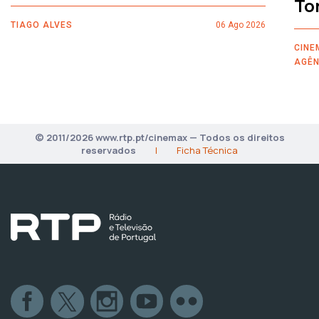
To
TIAGO ALVES
06 Ago 2026
CINE
AGÊN
© 2011/2026 www.rtp.pt/cinemax — Todos os direitos
reservados
|
Ficha Técnica