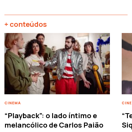
+ conteúdos
CINEMA
CIN
“Playback”: o lado íntimo e
“T
melancólico de Carlos Paião
Siq