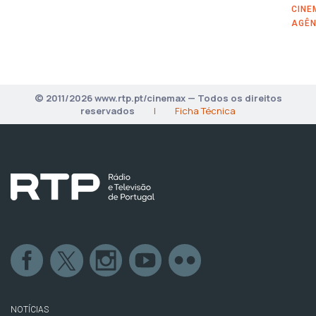
CINE
AGÊN
© 2011/2026 www.rtp.pt/cinemax — Todos os direitos
reservados
|
Ficha Técnica
NOTÍCIAS