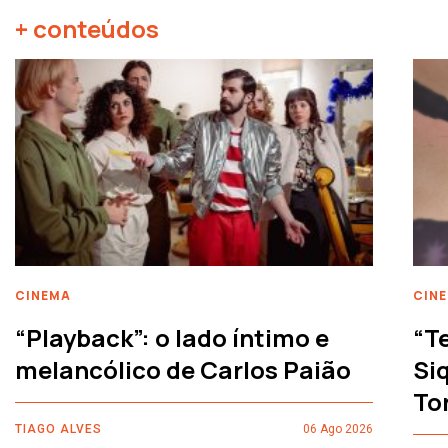
+ conteúdos
CINEMA
CIN
“Playback”: o lado íntimo e
“T
melancólico de Carlos Paião
Siq
To
TIAGO ALVES
06 Ago 2026