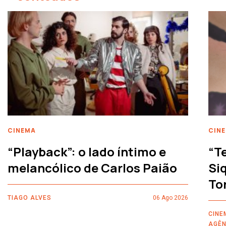
CINEMA
CIN
“Playback”: o lado íntimo e
“T
melancólico de Carlos Paião
Siq
To
TIAGO ALVES
06 Ago 2026
CINE
AGÊN