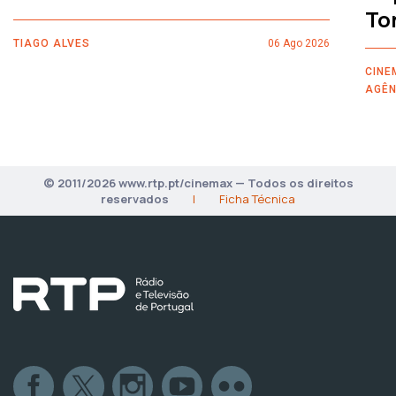
To
TIAGO ALVES
06 Ago 2026
CINE
AGÊN
© 2011/2026 www.rtp.pt/cinemax — Todos os direitos
reservados
|
Ficha Técnica