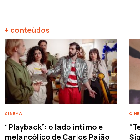
+ conteúdos
CINEMA
CIN
“Playback”: o lado íntimo e
“T
melancólico de Carlos Paião
Siq