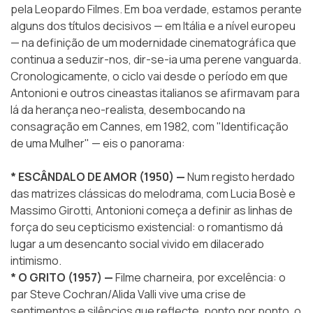
pela
Leopardo Filmes
. Em boa verdade, estamos perante
alguns dos títulos decisivos — em Itália e a nível europeu
— na definição de um modernidade cinematográfica que
continua a seduzir-nos, dir-se-ia uma perene vanguarda.
Cronologicamente, o ciclo vai desde o período em que
Antonioni e outros cineastas italianos se afirmavam para
lá da herança neo-realista, desembocando na
consagração em Cannes, em 1982, com "Identificação
de uma Mulher" — eis o panorama:
* ESCÂNDALO DE AMOR (1950) —
Num registo herdado
das matrizes clássicas do melodrama, com Lucia Bosè e
Massimo Girotti, Antonioni começa a definir as linhas de
força do seu cepticismo existencial: o romantismo dá
lugar a um desencanto social vivido em dilacerado
intimismo.
* O GRITO (1957) —
Filme charneira, por excelência: o
par Steve Cochran/Alida Valli vive uma crise de
sentimentos e silêncios que reflecte, ponto por ponto, o