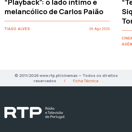
“Playback”: o lado íntimo e
“T
melancólico de Carlos Paião
Siq
To
TIAGO ALVES
06 Ago 2026
CINE
AGÊN
© 2011/2026 www.rtp.pt/cinemax — Todos os direitos
reservados
|
Ficha Técnica