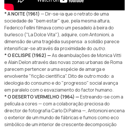
* A NOITE (1961)
— Dir-se-ia que o retrato de uma
sociedade de "bem estar" que, pela mesma altura,
Federico Fellini filmava como um pesadelo à beira do
burlesco ("La Dolce Vita"), adquire, com Antonioni, a
dimensão de uma tragédia suspensa: a solidão parece
intensificar-se através da proximidade do
outro
.
* O ECLISPE (1962) —
As deambulações de Monica Vitti
e Alain Delon através das novas zonas urbanas de Roma
parecem pertencer a uma espécie de amarga e
envolvente "ficção científica". Dito de outro modo: a
ideologia do consumo e do "progresso" social avança
em paralelo com o esvaziamento do factor humano.
* O DESERTO VERMELHO (1964) —
Estreando-se com a
película a cores — com a colaboração preciosa do
director de fotografia Carlo Di Palma —, Antonioni encena
o exterior de um mundo de fábricas e fumos como eco
simbólico de um interior de crescente decomposição