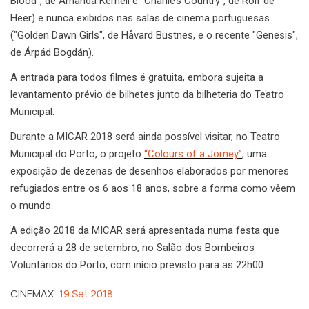
Blood", de Amanda Kernell e "Charlie’s Country", de Rolf de
Heer) e nunca exibidos nas salas de cinema portuguesas
("Golden Dawn Girls", de Håvard Bustnes, e o recente "Genesis",
de Árpád Bogdán).
A entrada para todos filmes é gratuita, embora sujeita a
levantamento prévio de bilhetes junto da bilheteria do Teatro
Municipal.
Durante a MICAR 2018 será ainda possível visitar, no Teatro
Municipal do Porto, o projeto
“Colours of a Jorney”
, uma
exposição de dezenas de desenhos elaborados por menores
refugiados entre os 6 aos 18 anos, sobre a forma como vêem
o mundo.
A edição 2018 da MICAR será apresentada numa festa que
decorrerá a 28 de setembro, no Salão dos Bombeiros
Voluntários do Porto, com início previsto para as 22h00.
CINEMAX
19 Set 2018