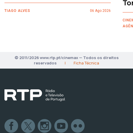
To
TIAGO ALVES
06 Ago 2026
CINE
AGÊN
© 2011/2026 www.rtp.pt/cinemax — Todos os direitos
reservados
|
Ficha Técnica