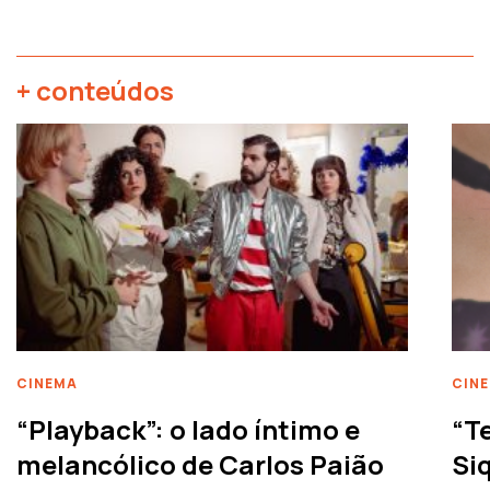
+ conteúdos
CINEMA
CIN
“Playback”: o lado íntimo e
“T
melancólico de Carlos Paião
Siq