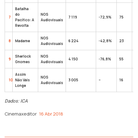
Batalha
do
NOS
7
7 119
-72,9%
75
3
Pacífico: A
Audiovisuais
Revolta
NOS
8
Madame
6 224
-42,8%
23
2
Audiovisuais
Sherlock
NOS
9
4 150
-76,8%
55
9
Gnomes
Audiovisuais
Assim
NOS
10
Não Vais
3 005
–
16
3
Audiovisuais
Longe
Dados: ICA
Cinemaxeditor
16 Abr 2018