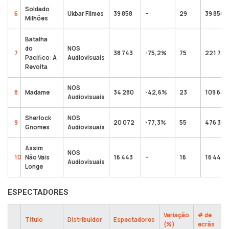
Soldado
6
Ukbar Filmes
39 858
–
29
39 858
Milhões
Batalha
do
NOS
7
38 743
-75,2%
75
221 795
Pacífico: A
Audiovisuais
Revolta
NOS
8
Madame
34 280
-42,6%
23
109 644
Audiovisuais
Sherlock
NOS
9
20 072
-77,3%
55
476 387
Gnomes
Audiovisuais
Assim
NOS
10
Não Vais
16 443
–
16
16 443
Audiovisuais
Longe
ESPECTADORES
Variação
# de
T
Título
Distribuidor
Espectadores
(%)
ecrãs
e