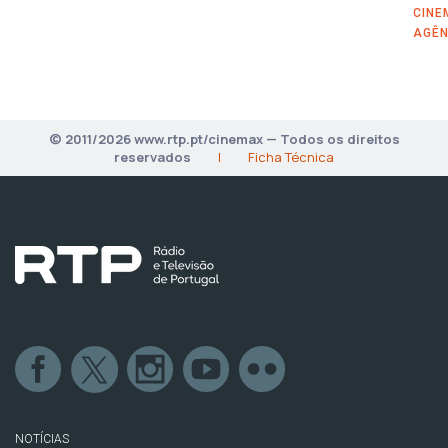
CINE
AGÊN
© 2011/2026 www.rtp.pt/cinemax — Todos os direitos
reservados
|
Ficha Técnica
NOTÍCIAS