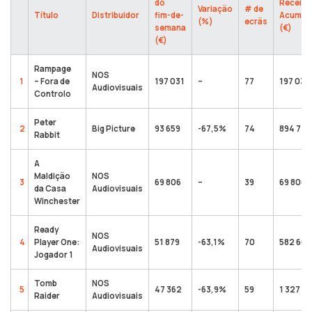
do
Receita
Variação
# de
Título
Distribuidor
fim-de-
Acumul
(%)
ecrãs
semana
(€)
(€)
Rampage
NOS
1
– Fora de
197 031
–
77
197 031
Audiovisuais
Controlo
Peter
2
Big Picture
93 659
-67,5%
74
894 714
Rabbit
A
Maldição
NOS
3
69 806
–
39
69 806
da Casa
Audiovisuais
Winchester
Ready
NOS
4
Player One:
51 879
-63,1%
70
582 661
Audiovisuais
Jogador 1
Tomb
NOS
5
47 362
-63,9%
59
1 327 3
Raider
Audiovisuais