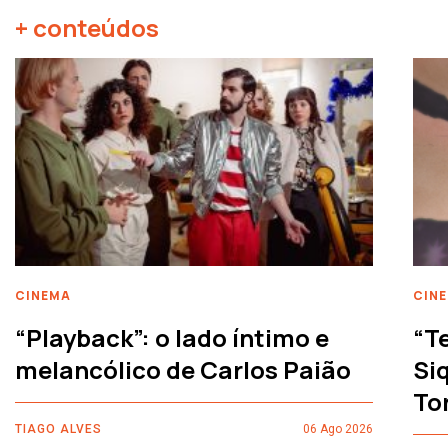
+ conteúdos
CINEMA
CIN
“Playback”: o lado íntimo e
“T
melancólico de Carlos Paião
Siq
To
TIAGO ALVES
06 Ago 2026