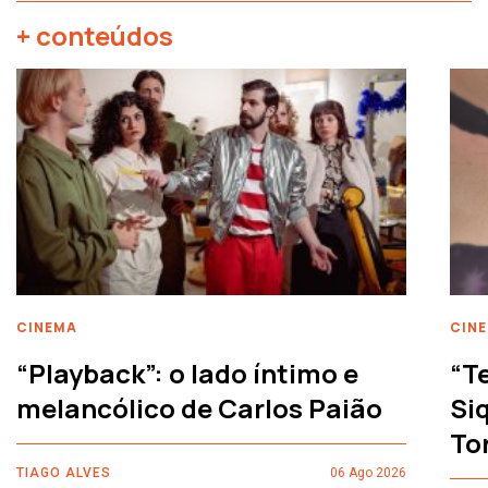
+ conteúdos
CINEMA
CIN
“Playback”: o lado íntimo e
“T
melancólico de Carlos Paião
Siq
To
TIAGO ALVES
06 Ago 2026