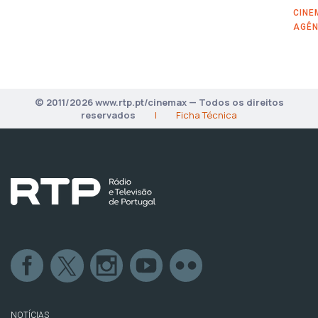
CINE
AGÊN
© 2011/2026 www.rtp.pt/cinemax — Todos os direitos
reservados
|
Ficha Técnica
NOTÍCIAS