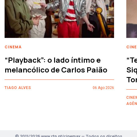
CINEMA
CIN
“Playback”: o lado íntimo e
“T
melancólico de Carlos Paião
Siq
To
TIAGO ALVES
06 Ago 2026
CINE
AGÊN
© 2011/2026 www.rtp.pt/cinemax — Todos os direitos