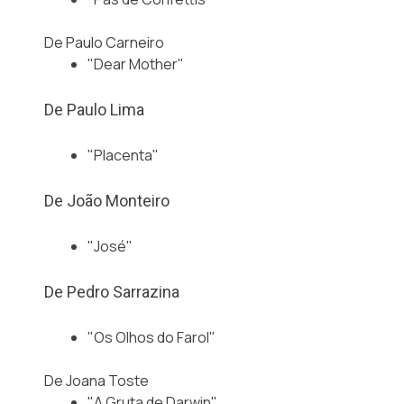
De Paulo Carneiro
"Dear Mother"
De Paulo Lima
"Placenta"
De João Monteiro
"José"
De Pedro Sarrazina
"Os Olhos do Farol"
De Joana Toste
"A Gruta de Darwin"