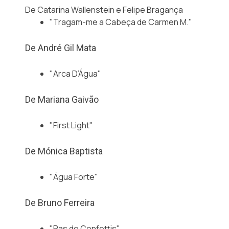
De Catarina Wallenstein e Felipe Bragança
"Tragam-me a Cabeça de Carmen M."
De André Gil Mata
"Arca D’Água"
De Mariana Gaivão
"First Light"
De Mónica Baptista
"Água Forte"
De Bruno Ferreira
"Pas de Confettis"