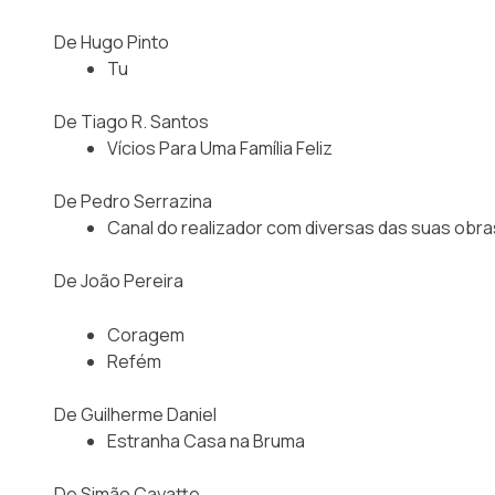
De Hugo Pinto
Tu
De Tiago R. Santos
Vícios Para Uma Família Feliz
De Pedro Serrazina
Canal do realizador com diversas das suas obr
De João Pereira
Coragem
Refém
De Guilherme Daniel
Estranha Casa na Bruma
De Simão Cayatte