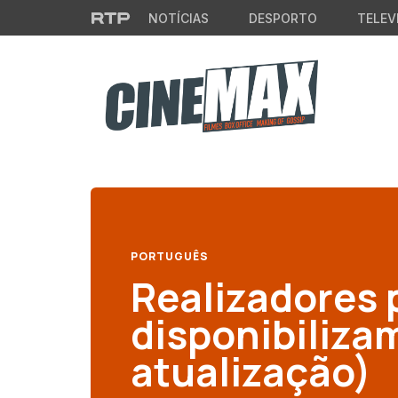
Saltar para o conteúdo principal
NOTÍCIAS
DESPORTO
TELEV
PORTUGUÊS
Realizadores
disponibiliza
atualização)