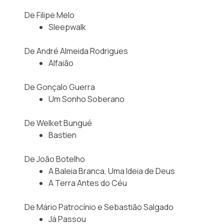
De Filipe Melo
Sleepwalk
De André Almeida Rodrigues
Alfaião
De Gonçalo Guerra
Um Sonho Soberano
De Welket Bungué
Bastien
De João Botelho
A Baleia Branca, Uma Ideia de Deus
A Terra Antes do Céu
De Mário Patrocínio e Sebastião Salgado
Já Passou