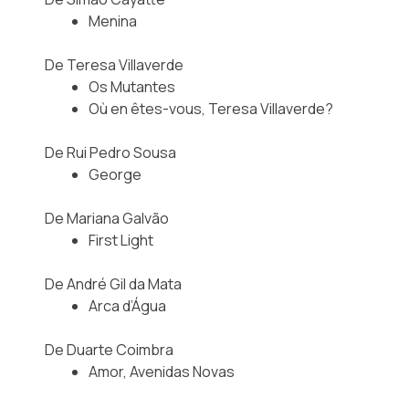
Menina
De Teresa Villaverde
Os Mutantes
Où en êtes-vous, Teresa Villaverde?
De Rui Pedro Sousa
George
De Mariana Galvão
First Light
De André Gil da Mata
Arca d’Água
De Duarte Coimbra
Amor, Avenidas Novas