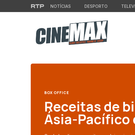
Saltar para o conteúdo principal
NOTÍCIAS
DESPORTO
TELEV
BOX OFFICE
Receitas de bi
Ásia-Pacífic