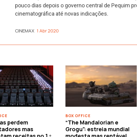
pouco dias depois o governo central de Pequim proi
cinematográfica até novas indicações.
CINEMAX
1 Abr 2020
ICE
BOX OFFICE
as perdem
“The Mandalorian e
tadores mas
Grogu”: estreia mundial
am receitas no 1.º
modesta mas rentável