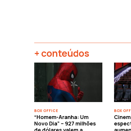
+ conteúdos
‹
BOX OFFICE
BOX OFF
“Homem-Aranha: Um
Cinem
Novo Dia” – 927 milhões
espec
de dólares valem a
aument