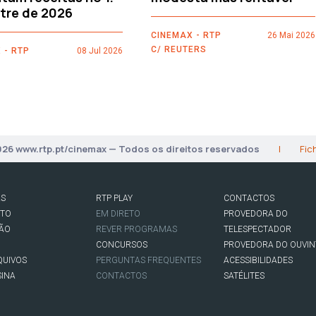
tre de 2026
CINEMAX - RTP
26 Mai 2026
C/ REUTERS
 - RTP
08 Jul 2026
026 www.rtp.pt/cinemax — Todos os direitos reservados
|
Fic
AS
RTP PLAY
CONTACTOS
RTO
EM DIRETO
PROVEDORA DO
SÃO
REVER PROGRAMAS
TELESPECTADOR
CONCURSOS
PROVEDORA DO OUVIN
QUIVOS
PERGUNTAS FREQUENTES
ACESSIBILIDADES
SINA
CONTACTOS
SATÉLITES