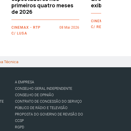
primeiros quatro meses
exibidores
de 2026
CINEMAX - RTP
C/ REUTERS
CINEMAX - RTP
08 Mai 2026
C/ LUSA
ha Técnica
A EMPRESA
CONSELHO GERAL INDEPENDENTE
CONSELHO DE OPINIÃO
TE
CONTRATO DE CONCESSÃO DO SERVIÇO
PÚBLICO DE RÁDIO E TELEVISÃO
PROPOSTA DO GOVERNO DE REVISÃO DO
CCSP
RGPD