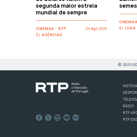
segunda maior estreia
semes
mundial de sempre
CINEMAX
C/ LUSA
CINEMAX - RTP
03 Ago 2026
C/ AGÊNCIAS
© 2011/2
NOTÍCI
DESPO
TELEVI
RÁDIO
RTP AR
RTP EN