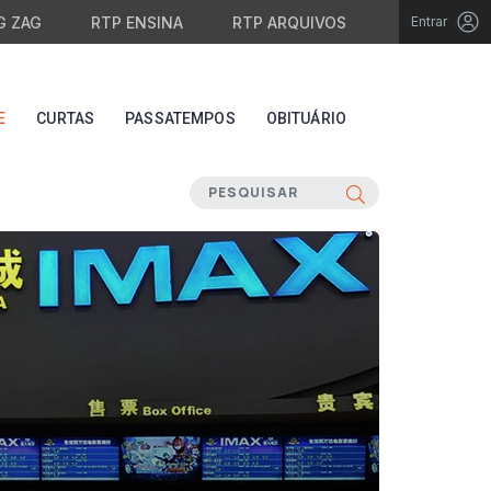
G ZAG
RTP ENSINA
RTP ARQUIVOS
Entrar
E
CURTAS
PASSATEMPOS
OBITUÁRIO