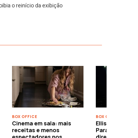
bia o reinício da exibição
›
BOX OFFICE
BOX OFFICE
Cinema em sala: mais
Ellison leva o c
receitas e menos
Paramount–War
espectadores nos
directamente 