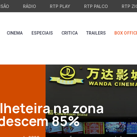
ISÃO
RÁDIO
RTP PLAY
RTP PALCO
RTP ZI
CINEMA
ESPECIAIS
CRITICA
TRAILERS
BOX OFFIC
lheteira na zona
o descem 85%