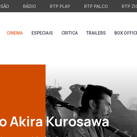
ISÃO
RÁDIO
RTP PLAY
RTP PALCO
RTP ZI
CINEMA
ESPECIAIS
CRITICA
TRAILERS
BOX OFFIC
o Akira Kurosawa