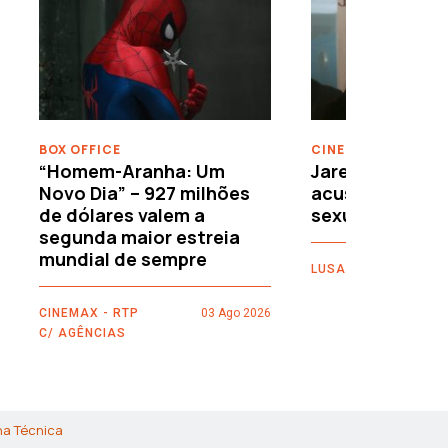
›
BOX OFFICE
CINEMA
“Homem-Aranha: Um
Jared Leto reje
Novo Dia” – 927 milhões
acusações de 
de dólares valem a
sexuais
segunda maior estreia
mundial de sempre
LUSA
CINEMAX - RTP
03 Ago 2026
C/ AGÊNCIAS
ha Técnica