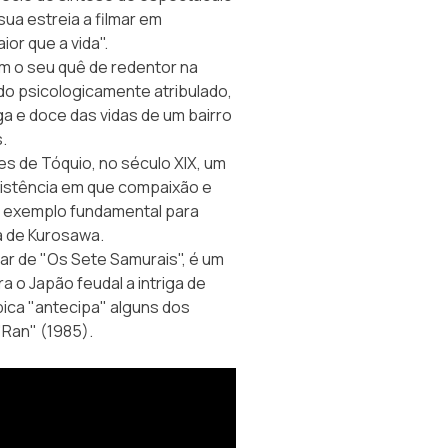
sua estreia a filmar em
or que a vida".
m o seu quê de redentor na
do psicologicamente atribulado,
ga e doce das vidas de um bairro
.
es de Tóquio, no século XIX, um
xistência em que compaixão e
 exemplo fundamental para
 de Kurosawa.
ar de "Os Sete Samurais", é um
 o Japão feudal a intriga de
ica "antecipa" alguns dos
"Ran" (1985).