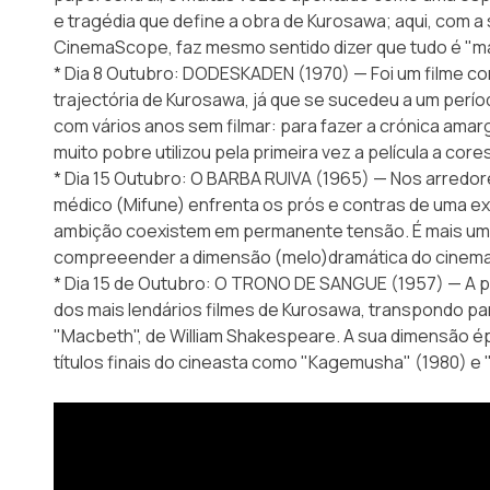
e tragédia que define a obra de Kurosawa; aqui, com a 
CinemaScope, faz mesmo sentido dizer que tudo é "mai
* Dia 8 Outubro: DODESKADEN (1970) — Foi um filme co
trajectória de Kurosawa, já que se sucedeu a um perío
com vários anos sem filmar: para fazer a crónica amar
muito pobre utilizou pela primeira vez a película a cores
* Dia 15 Outubro: O BARBA RUIVA (1965) — Nos arredor
médico (Mifune) enfrenta os prós e contras de uma e
ambição coexistem em permanente tensão. É mais um
compreeender a dimensão (melo)dramática do cinema
* Dia 15 de Outubro: O TRONO DE SANGUE (1957) — A p
dos mais lendários filmes de Kurosawa, transpondo para
"Macbeth", de William Shakespeare. A sua dimensão ép
títulos finais do cineasta como "Kagemusha" (1980) e 