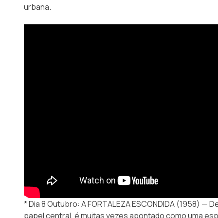
urbana.
* Dia 8 Outubro: A FORTALEZA ESCONDIDA (1958) — De
papel central, é muitas vezes apontado como uma esp