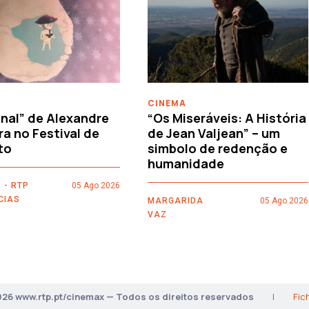
CINEMA
nal” de Alexandre
“Os Miseráveis: A História
ra no Festival de
de Jean Valjean” – um
to
simbolo de redenção e
humanidade
 - RTP
05 Ago 2026
CIAS
MARGARIDA
05 Ago 2026
VAZ
026 www.rtp.pt/cinemax — Todos os direitos reservados
|
Fic