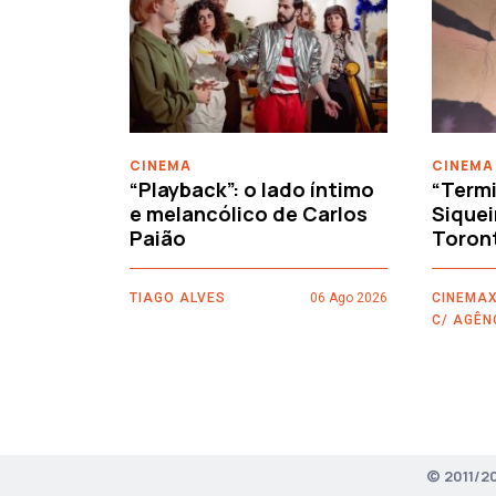
‹
CINEMA
CINEMA
“Playback”: o lado íntimo
“Termi
e melancólico de Carlos
Siquei
Paião
Toron
TIAGO ALVES
06 Ago 2026
CINEMAX
C/ AGÊN
© 2011/2