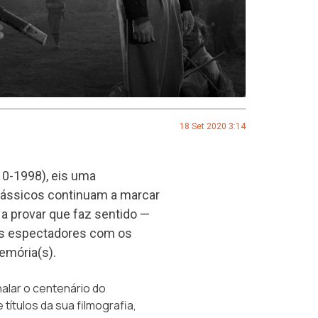
18 Set 2020 3:14
10-1998), eis uma
clássicos continuam a marcar
a provar que faz sentido —
os espectadores com os
emória(s).
nalar o centenário do
ítulos da sua filmografia,