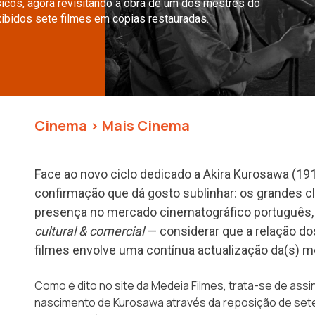
icos, agora revisitando a obra de um dos mestres do
ibidos sete filmes em cópias restauradas.
Cinema
>
Mais Cinema
Face ao novo ciclo dedicado a Akira Kurosawa (19
confirmação que dá gosto sublinhar: os grandes 
presença no mercado cinematográfico português, 
cultural & comercial
— considerar que a relação d
filmes envolve uma contínua actualização da(s) m
Como é dito no site da
Medeia Filmes
, trata-se de assi
nascimento de Kurosawa através da reposição de sete t