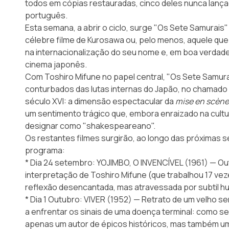
todos em cópias restauradas, cinco deles nunca lança
português.
Esta semana, a abrir o ciclo, surge "Os Sete Samurais"
célebre filme de Kurosawa ou, pelo menos, aquele que 
na internacionalização do seu nome e, em boa verdade
cinema japonês.
Com Toshiro Mifune no papel central, "Os Sete Samur
conturbados das lutas internas do Japão, no chamado 
século XVI: a dimensão espectacular da
mise en scène
um sentimento trágico que, embora enraizado na cultu
designar como "shakespeareano".
Os restantes filmes surgirão, ao longo das próximas 
programa:
* Dia 24 setembro: YOJIMBO, O INVENCÍVEL (1961) — Ou
interpretação de Toshiro Mifune (que trabalhou 17 v
reflexão desencantada, mas atravessada por subtil h
* Dia 1 Outubro: VIVER (1952) — Retrato de um velho s
a enfrentar os sinais de uma doença terminal: como se
apenas um autor de épicos históricos, mas também um 