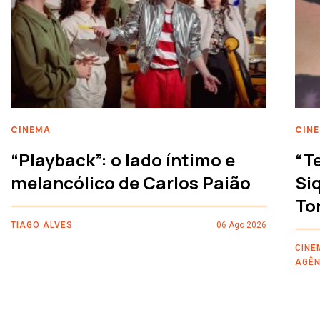
CINEMA
CIN
“Playback”: o lado íntimo e
“T
melancólico de Carlos Paião
Siq
To
TIAGO ALVES
06 Ago 2026
CINE
AGÊN