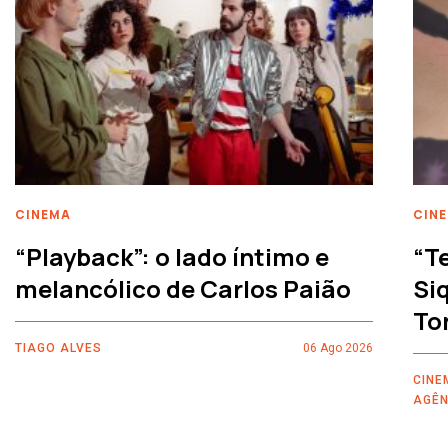
CINEMA
CIN
“Playback”: o lado íntimo e
“T
melancólico de Carlos Paião
Siq
To
TIAGO ALVES
06 Ago 2026
CINE
AGÊN