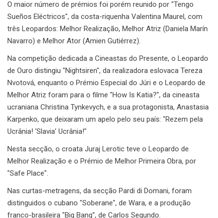
O maior número de prémios foi porém reunido por "Tengo
Sueños Eléctricos", da costa-riquenha Valentina Maurel, com
três Leopardos: Melhor Realização, Melhor Atriz (Daniela Marín
Navarro) e Melhor Ator (Amien Gutiérrez).
Na competição dedicada a Cineastas do Presente, o Leopardo
de Ouro distingiu "Nightsiren", da realizadora eslovaca Tereza
Nvotová, enquanto o Prémio Especial do Júri e o Leopardo de
Melhor Atriz foram para o filme "How Is Katia?", da cineasta
ucraniana Christina Tynkevych, e a sua protagonista, Anastasia
Karpenko, que deixaram um apelo pelo seu país: "Rezem pela
Ucrânia! ‘Slavia’ Ucrânia!"
Nesta secção, o croata Juraj Lerotic teve o Leopardo de
Melhor Realização e o Prémio de Melhor Primeira Obra, por
"Safe Place".
Nas curtas-metragens, da secção Pardi di Domani, foram
distinguidos o cubano "Soberane", de Wara, e a produção
franco-brasileira "Big Bang", de Carlos Segundo.