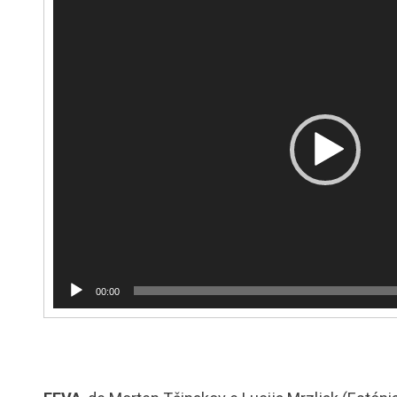
Reprodutor
de
vídeo
00:00