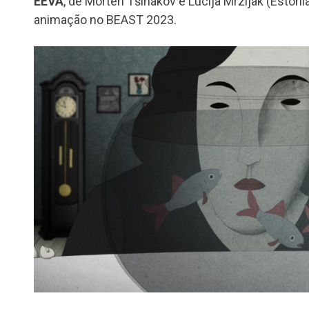
EEVA
, de Morten Tšinakov e Lucija Mrzljak (Estóni
animação no BEAST 2023.