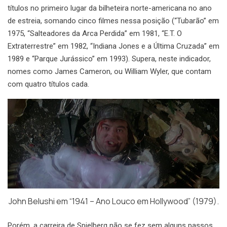
títulos no primeiro lugar da bilheteira norte-americana no ano
de estreia, somando cinco filmes nessa posição (“Tubarão” em
1975, “Salteadores da Arca Perdida” em 1981, “E.T. O
Extraterrestre” em 1982, “Indiana Jones e a Última Cruzada” em
1989 e “Parque Jurássico” em 1993). Supera, neste indicador,
nomes como James Cameron, ou William Wyler, que contam
com quatro títulos cada.
John Belushi em “1941 – Ano Louco em Hollywood” (1979).
Porém, a carreira de Spielberg não se fez sem alguns passos