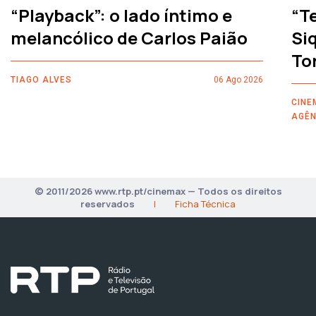
“Playback”: o lado íntimo e
“T
melancólico de Carlos Paião
Siq
To
TIAGO ALVES
06 Ago 2026
CINE
AGÊN
© 2011/2026 www.rtp.pt/cinemax — Todos os direitos
reservados
|
Ficha Técnica