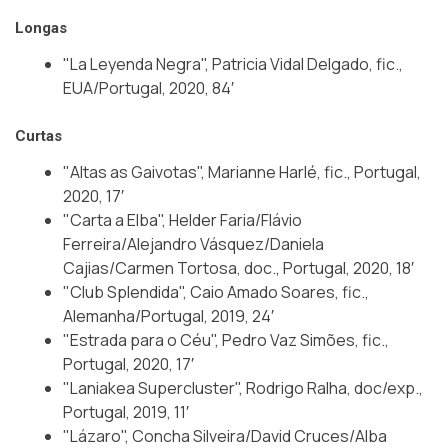
Longas
"La Leyenda Negra", Patricia Vidal Delgado, fic.,
EUA/Portugal, 2020, 84′
Curtas
"Altas as Gaivotas", Marianne Harlé, fic., Portugal,
2020, 17′
"Carta a Elba", Helder Faria/Flávio
Ferreira/Alejandro Vásquez/Daniela
Cajias/Carmen Tortosa, doc., Portugal, 2020, 18′
"Club Splendida", Caio Amado Soares, fic.,
Alemanha/Portugal, 2019, 24′
"Estrada para o Céu", Pedro Vaz Simões, fic.,
Portugal, 2020, 17′
"Laniakea Supercluster", Rodrigo Ralha, doc/exp.,
Portugal, 2019, 11′
"Lázaro", Concha Silveira/David Cruces/Alba