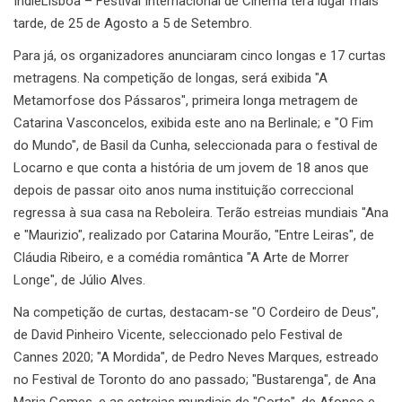
IndieLisboa – Festival Internacional de Cinema terá lugar mais
tarde, de 25 de Agosto a 5 de Setembro.
Para já, os organizadores anunciaram cinco longas e 17 curtas
metragens. Na competição de longas, será exibida "A
Metamorfose dos Pássaros", primeira longa metragem de
Catarina Vasconcelos, exibida este ano na Berlinale; e "O Fim
do Mundo", de Basil da Cunha, seleccionada para o festival de
Locarno e que conta a história de um jovem de 18 anos que
depois de passar oito anos numa instituição correccional
regressa à sua casa na Reboleira. Terão estreias mundiais "Ana
e "Maurizio", realizado por Catarina Mourão, "Entre Leiras", de
Cláudia Ribeiro, e a comédia romântica "A Arte de Morrer
Longe", de Júlio Alves.
Na competição de curtas, destacam-se "O Cordeiro de Deus",
de David Pinheiro Vicente, seleccionado pelo Festival de
Cannes 2020; "A Mordida", de Pedro Neves Marques, estreado
no Festival de Toronto do ano passado; "Bustarenga", de Ana
Maria Gomes, e as estreias mundiais de "Corte", de Afonso e