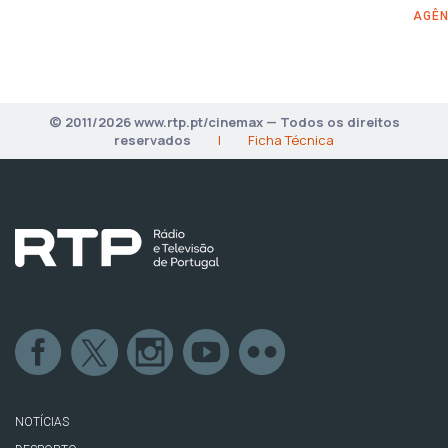
AGÊN
© 2011/2026 www.rtp.pt/cinemax — Todos os direitos
reservados
|
Ficha Técnica
NOTÍCIAS