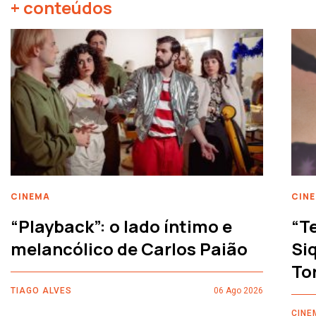
+ conteúdos
CINEMA
CIN
“Playback”: o lado íntimo e
“T
melancólico de Carlos Paião
Siq
To
TIAGO ALVES
06 Ago 2026
CINE