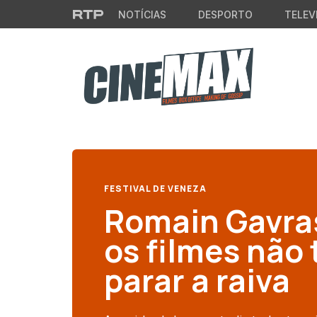
Saltar para o conteúdo principal
NOTÍCIAS
DESPORTO
TELEV
FESTIVAL DE VENEZA
Romain Gavras
os filmes não
parar a raiva