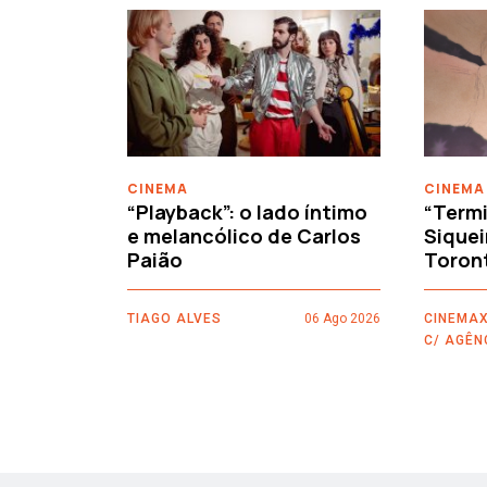
‹
CINEMA
CINEMA
“Playback”: o lado íntimo
“Termi
e melancólico de Carlos
Siquei
Paião
Toron
TIAGO ALVES
06 Ago 2026
CINEMAX
C/ AGÊN