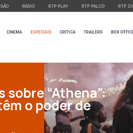
ISÃO
RÁDIO
RTP PLAY
RTP PALCO
RTP ZI
CINEMA
ESPECIAIS
CRITICA
TRAILERS
BOX OFFIC
 sobre “Athena”:
 têm o poder de