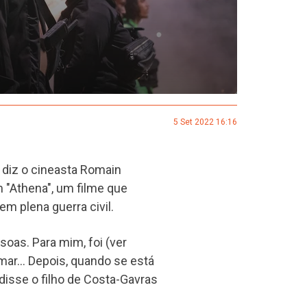
5 Set 2022 16:16
, diz o cineasta Romain
 "Athena", um filme que
m plena guerra civil.
oas. Para mim, foi (ver
mar… Depois, quando se está
, disse o filho de Costa-Gavras