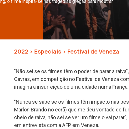
g, o filme inspira-se nas tragédias gregas para mostrar
2022
>
Especiais
>
Festival de Veneza
"Não sei se os filmes têm o poder de parar a raiva"
Gavras, em competição no Festival de Veneza com
imagina a insurreição de uma cidade numa França e
"Nunca se sabe se os filmes têm impacto nas pess
Marlon Brando no ecrã) que me deu vontade de fu
cheio de raiva, não sei se ver um filme o vai parar"
em entrevista com a AFP em Veneza.