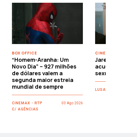
›
BOX OFFICE
CINEMA
“Homem-Aranha: Um
Jared Leto reje
Novo Dia” – 927 milhões
acusações de 
de dólares valem a
sexuais
segunda maior estreia
mundial de sempre
LUSA
CINEMAX - RTP
03 Ago 2026
C/ AGÊNCIAS