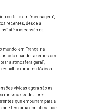
tico ou falar em "mensagem",
os recentes, desde a
los" até à ascensão da
 o mundo, em França, na
 por tudo quando fazemos um
plorar a atmosfera geral",
 a espalhar rumores tóxicos
nsões vividas agora são as
 ou mesmo desde a pré-
ferentes que empurram para a
oas que têm uma dor íntima que