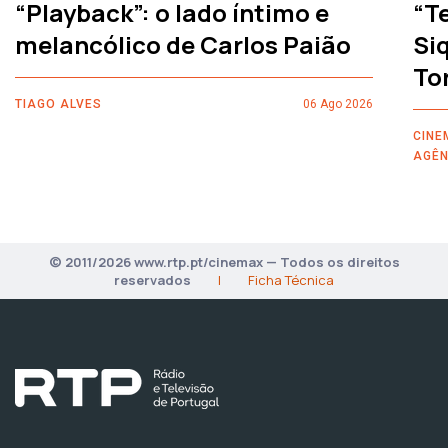
“Playback”: o lado íntimo e
“T
melancólico de Carlos Paião
Siq
To
TIAGO ALVES
06 Ago 2026
CINE
AGÊN
© 2011/2026 www.rtp.pt/cinemax — Todos os direitos
reservados
|
Ficha Técnica