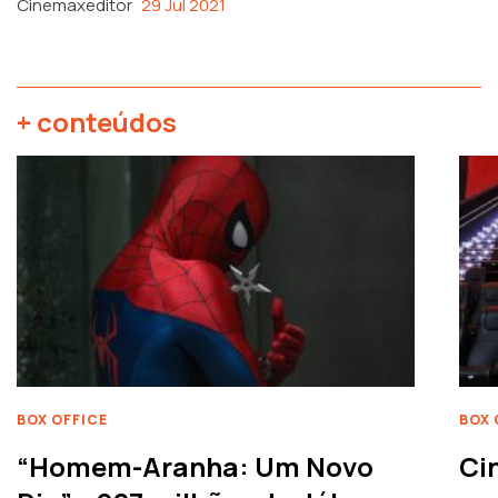
Cinemaxeditor
29 Jul 2021
+ conteúdos
BOX OFFICE
BOX 
“Homem-Aranha: Um Novo
Ci