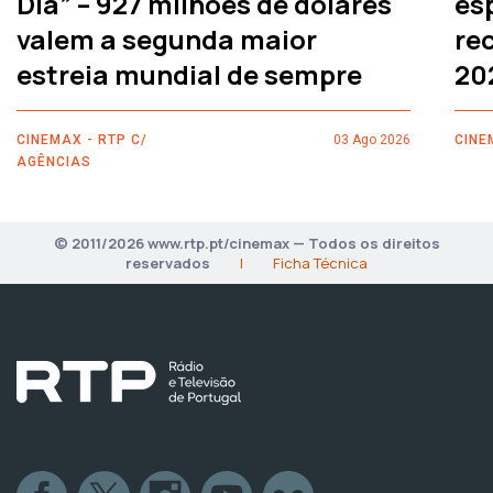
Dia” – 927 milhões de dólares
es
valem a segunda maior
rec
estreia mundial de sempre
20
CINEMAX - RTP C/
03 Ago 2026
CINE
AGÊNCIAS
© 2011/2026 www.rtp.pt/cinemax — Todos os direitos
reservados
|
Ficha Técnica