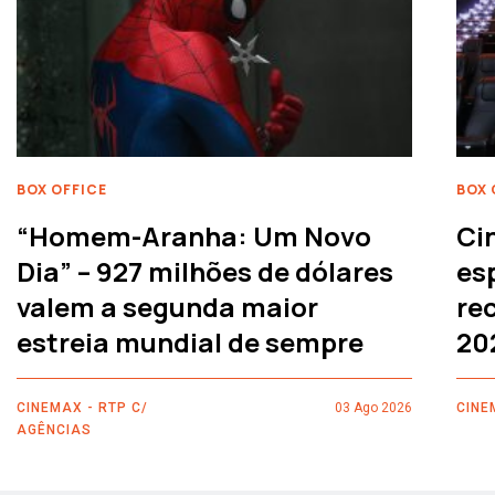
BOX OFFICE
BOX 
“Homem-Aranha: Um Novo
Ci
Dia” – 927 milhões de dólares
es
valem a segunda maior
rec
estreia mundial de sempre
20
CINEMAX - RTP C/
03 Ago 2026
CINE
AGÊNCIAS