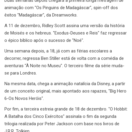
Duas semanas depois chegará a primeira longa metragem de
animação com "Os Pinguins de Madagáscar", spin-off dos
êxitos "Madagáscar", da Dreamworks.
A 11 de dezembro, Ridley Scott assina uma versão da história
de Moisés e os hebreus. "Exodus-Deuses e Reis" faz regressar
o épico bíblico após o sucesso de "Noé".
Uma semana depois, a 18, já com as férias escolares a
decorrer, regressa Ben Stiller está de volta com a comédia de
aventuras "À Noite no Museu". O terceiro filme da série muda-
se para Londres.
Na mesma data, chega a animação natalícia da Disney, a partir
de um conceito original, mais apontado aos rapazes, "Big Hero
6-Os Novos Heróis".
Por fim, a terceira estreia grande de 18 de dezembro. "O Hobbit:
A Batalha dos Cinco Exércitos" assinala o fim da segunda
trilogia realizada por Peter Jackson com base nos livros de
J.R.R. Tolkien.