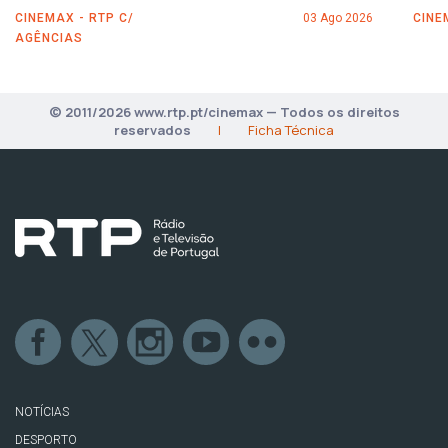
CINEMAX - RTP C/
03 Ago 2026
CINE
AGÊNCIAS
© 2011/2026 www.rtp.pt/cinemax — Todos os direitos
reservados
|
Ficha Técnica
NOTÍCIAS
DESPORTO