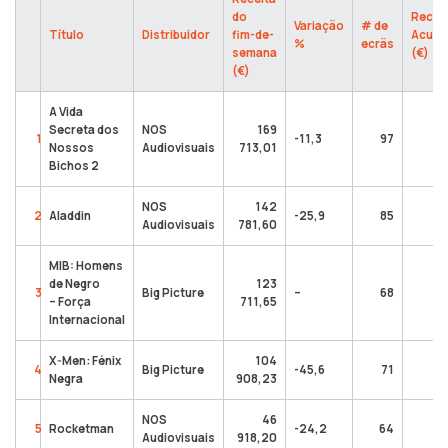
do
Recei
Variação
# de
Título
Distribuidor
fim-de-
Acumu
%
ecrãs
semana
(€)
(€)
A Vida
Secreta dos
NOS
169
1
-11,3
97
Nossos
Audiovisuais
713,01
06
Bichos 2
NOS
142
2
Aladdin
-25,9
85
Audiovisuais
781,60
32
MIB: Homens
de Negro
123
3
Big Picture
–
68
– Força
711,65
7
Internacional
X-Men: Fénix
104
4
Big Picture
-45,6
71
Negra
908,23
1
NOS
46
5
Rocketman
-24,2
64
Audiovisuais
918,20
3