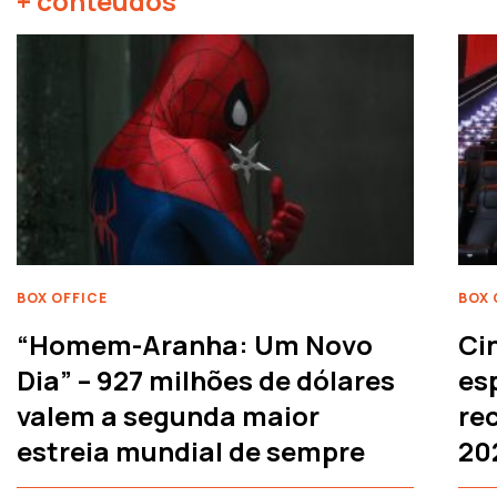
+ conteúdos
BOX OFFICE
BOX 
“Homem-Aranha: Um Novo
Ci
Dia” – 927 milhões de dólares
es
valem a segunda maior
rec
estreia mundial de sempre
20