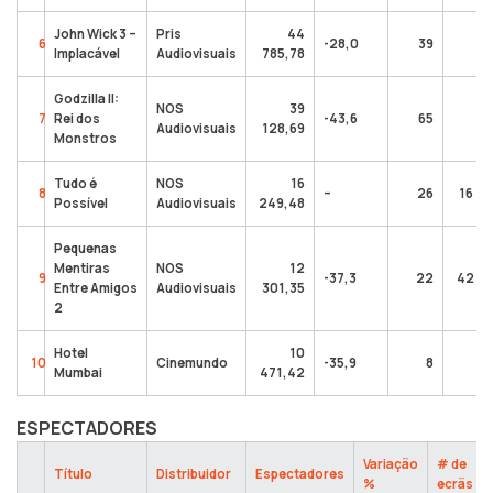
John Wick 3 –
Pris
44
6
-28,0
39
Implacável
Audiovisuais
785,78
7
Godzilla II:
NOS
39
7
Rei dos
-43,6
65
Audiovisuais
128,69
3
Monstros
Tudo é
NOS
16
8
–
26
16 2
Possível
Audiovisuais
249,48
Pequenas
Mentiras
NOS
12
9
-37,3
22
42 54
Entre Amigos
Audiovisuais
301,35
2
Hotel
10
10
Cinemundo
-35,9
8
Mumbai
471,42
89
ESPECTADORES
Variação
# de
Título
Distribuidor
Espectadores
%
ecrãs