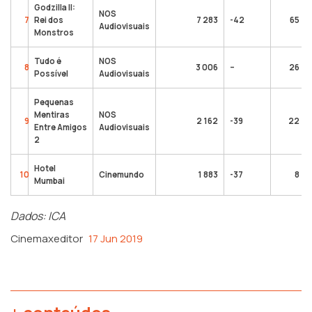
Godzilla II:
NOS
7
Rei dos
7 283
-42
65
Audiovisuais
Monstros
Tudo é
NOS
8
3 006
–
26
Possível
Audiovisuais
Pequenas
Mentiras
NOS
9
2 162
-39
22
Entre Amigos
Audiovisuais
2
Hotel
10
Cinemundo
1 883
-37
8
Mumbai
Dados: ICA
Cinemaxeditor
17 Jun 2019