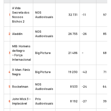
A Vida
Secreta dos
NOS
1
32 731
-11
97
Nossos
Audiovisuais
Bichos 2
NOS
2
Aladdin
26 755
-26
85
Audiovisuais
MIB: Homens
de Negro
3
Big Picture
21 486
–
68
– Força
Internacional
X-Men: Fénix
4
Big Picture
19 230
-42
71
Negra
NOS
5
Rocketman
8 533
-24
64
Audiovisuais
John Wick 3 –
Pris
6
8 192
-27
39
Implacável
Audiovisuais