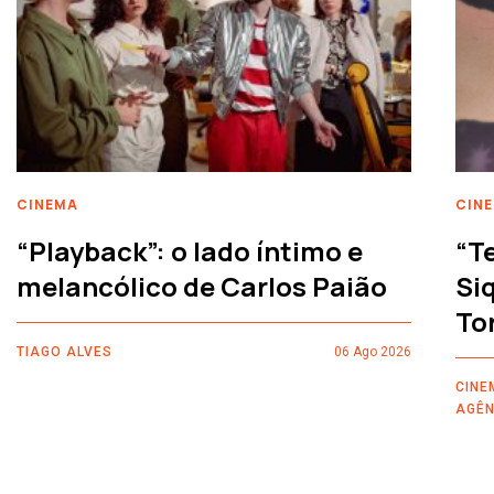
CINEMA
CIN
“Playback”: o lado íntimo e
“T
melancólico de Carlos Paião
Siq
To
TIAGO ALVES
06 Ago 2026
CINE
AGÊN