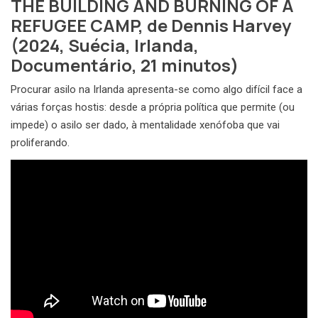
THE BUILDING AND BURNING OF A
REFUGEE CAMP, de Dennis Harvey
(2024, Suécia, Irlanda,
Documentário, 21 minutos)
Procurar asilo na Irlanda apresenta-se como algo difícil face a
várias forças hostis: desde a própria política que permite (ou
impede) o asilo ser dado, à mentalidade xenófoba que vai
proliferando.