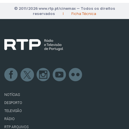
© 2011/2026 www.rtp.pt/cinemax — Todos os direitos
reservados
|
Ficha Técnica
NOTÍCIAS
DESPORTO
TELEVISÃO
RÁDIO
RTP ARQUIVOS