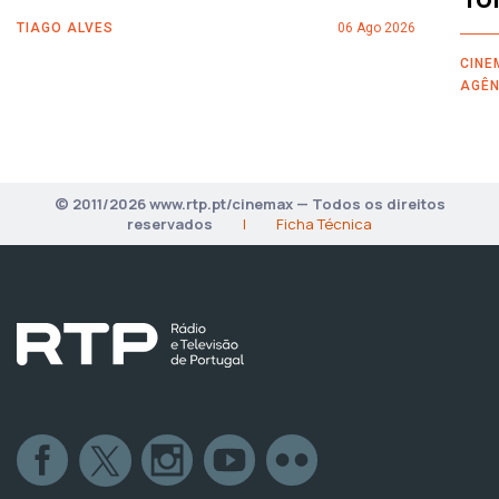
TIAGO ALVES
06 Ago 2026
CINE
AGÊN
© 2011/2026 www.rtp.pt/cinemax — Todos os direitos
reservados
|
Ficha Técnica