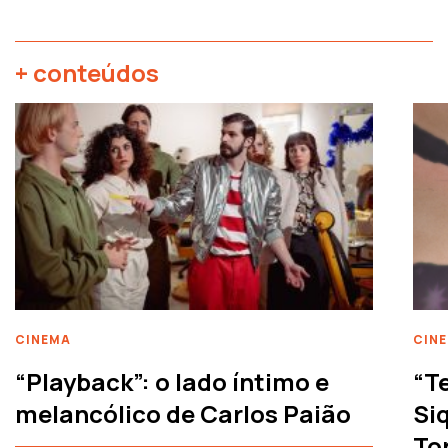
+ conteúdos
CINEMA
CIN
“Playback”: o lado íntimo e
“T
melancólico de Carlos Paião
Siq
To