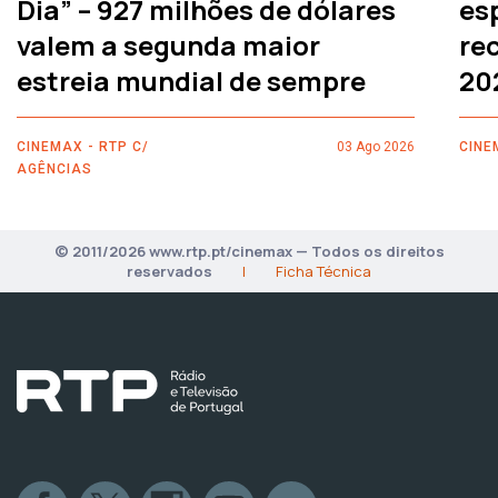
Dia” – 927 milhões de dólares
es
valem a segunda maior
rec
estreia mundial de sempre
20
CINEMAX - RTP C/
03 Ago 2026
CINE
AGÊNCIAS
© 2011/2026 www.rtp.pt/cinemax — Todos os direitos
reservados
|
Ficha Técnica