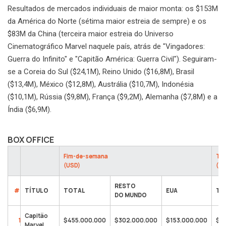
Resultados de mercados individuais de maior monta: os $153M
da América do Norte (sétima maior estreia de sempre) e os
$83M da China (terceira maior estreia do Universo
Cinematográfico Marvel naquele país, atrás de "Vingadores:
Guerra do Infinito" e "Capitão América: Guerra Civil"). Seguiram-
se a Coreia do Sul ($24,1M), Reino Unido ($16,8M), Brasil
($13,4M), México ($12,8M), Austrália ($10,7M), Indonésia
($10,1M), Rússia ($9,8M), França ($9,2M), Alemanha ($7,8M) e a
Índia ($6,9M).
BOX OFFICE
Fim-de-semana
Tot
(USD)
(US
RESTO
#
TÍTULO
TOTAL
EUA
TO
DO MUNDO
Capitão
1
$455.000.000
$302.000.000
$153.000.000
$4
Marvel