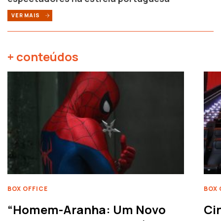
VER MAIS
+ conteúdos
BOX OFFICE
BOX 
“Homem-Aranha: Um Novo
Ci