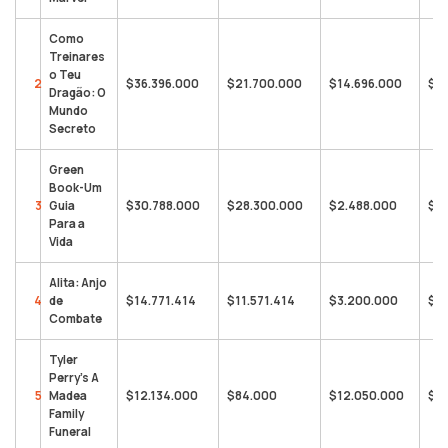
Como
Treinares
o Teu
2
$36.396.000
$21.700.000
$14.696.000
$43
Dragão: O
Mundo
Secreto
Green
Book-Um
3
Guia
$30.788.000
$28.300.000
$2.488.000
$24
Para a
Vida
Alita: Anjo
4
de
$14.771.414
$11.571.414
$3.200.000
$38
Combate
Tyler
Perry’s A
5
Madea
$12.134.000
$84.000
$12.050.000
$46
Family
Funeral