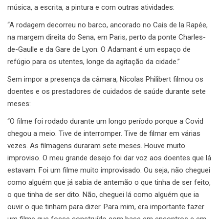
música, a escrita, a pintura e com outras atividades:
“A rodagem decorreu no barco, ancorado no Cais de la Rapée,
na margem direita do Sena, em Paris, perto da ponte Charles-
de-Gaulle e da Gare de Lyon. O Adamant é um espaço de
refúgio para os utentes, longe da agitação da cidade.”
Sem impor a presença da câmara, Nicolas Philibert filmou os
doentes e os prestadores de cuidados de saúde durante sete
meses:
“O filme foi rodado durante um longo período porque a Covid
chegou a meio. Tive de interromper. Tive de filmar em várias
vezes. As filmagens duraram sete meses. Houve muito
improviso. O meu grande desejo foi dar voz aos doentes que lá
estavam. Foi um filme muito improvisado. Ou seja, não cheguei
como alguém que já sabia de antemão o que tinha de ser feito,
o que tinha de ser dito. Não, cheguei lá como alguém que ia
ouvir o que tinham para dizer. Para mim, era importante fazer
um filme que fosse construído com base em encontros e em