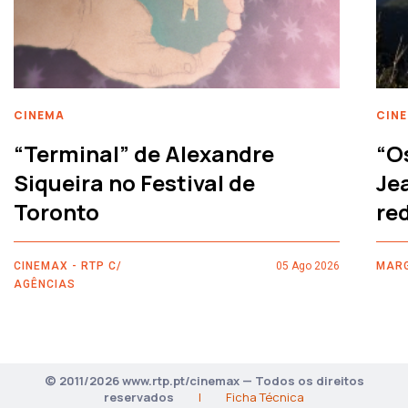
CINEMA
CIN
“Terminal” de Alexandre
“O
Siqueira no Festival de
Je
Toronto
re
CINEMAX - RTP C/
05 Ago 2026
MARG
AGÊNCIAS
© 2011/2026 www.rtp.pt/cinemax — Todos os direitos
reservados
|
Ficha Técnica