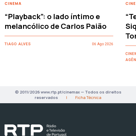
CINEMA
CIN
“Playback”: o lado íntimo e
“T
melancólico de Carlos Paião
Siq
To
TIAGO ALVES
06 Ago 2026
CINE
AGÊN
© 2011/2026 www.rtp.pt/cinemax — Todos os direitos
reservados
|
Ficha Técnica