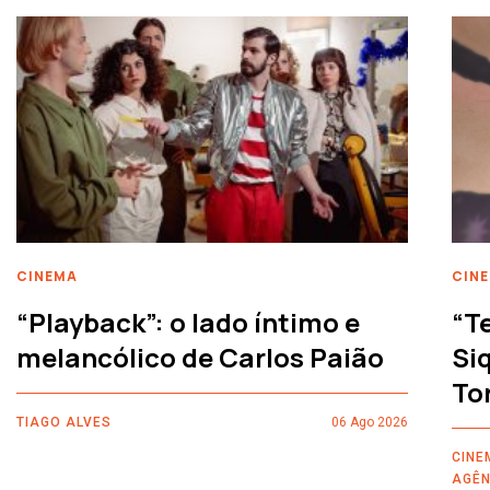
CINEMA
CIN
“Playback”: o lado íntimo e
“T
melancólico de Carlos Paião
Siq
To
TIAGO ALVES
06 Ago 2026
CINE
AGÊN