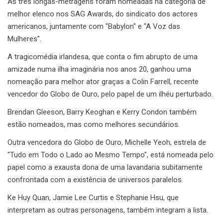
As três longas-metragens foram nomeadas na categoria de
melhor elenco nos SAG Awards, do sindicato dos actores
americanos, juntamente com "Babylon" e "A Voz das
Mulheres".
A tragicomédia irlandesa, que conta o fim abrupto de uma
amizade numa ilha imaginária nos anos 20, ganhou uma
nomeação para melhor ator graças a Colin Farrell, recente
vencedor do Globo de Ouro, pelo papel de um ilhéu perturbado.
Brendan Gleeson, Barry Keoghan e Kerry Condon também
estão nomeados, mas como melhores secundários.
Outra vencedora do Globo de Ouro, Michelle Yeoh, estrela de
"Tudo em Todo o Lado ao Mesmo Tempo", está nomeada pelo
papel como a exausta dona de uma lavandaria subitamente
confrontada com a existência de universos paralelos.
Ke Huy Quan, Jamie Lee Curtis e Stephanie Hsu, que
interpretam as outras personagens, também integram a lista.