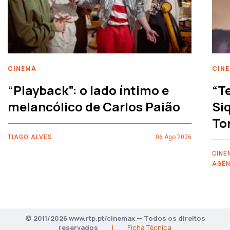
CINEMA
CIN
“Playback”: o lado íntimo e
“T
melancólico de Carlos Paião
Siq
To
TIAGO ALVES
06 Ago 2026
CINE
AGÊN
© 2011/2026 www.rtp.pt/cinemax — Todos os direitos
reservados
|
Ficha Técnica