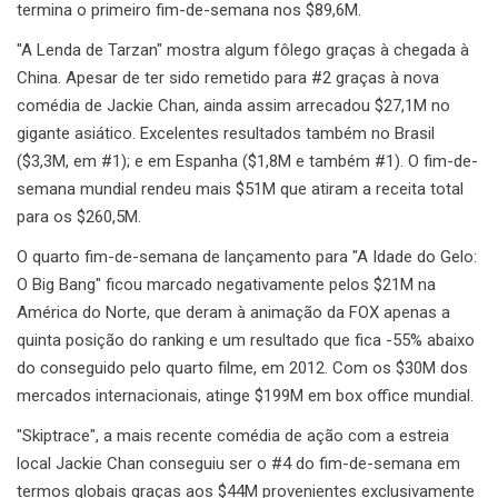
termina o primeiro fim-de-semana nos $89,6M.
"A Lenda de Tarzan" mostra algum fôlego graças à chegada à
China. Apesar de ter sido remetido para #2 graças à nova
comédia de Jackie Chan, ainda assim arrecadou $27,1M no
gigante asiático. Excelentes resultados também no Brasil
($3,3M, em #1); e em Espanha ($1,8M e também #1). O fim-de-
semana mundial rendeu mais $51M que atiram a receita total
para os $260,5M.
O quarto fim-de-semana de lançamento para "A Idade do Gelo:
O Big Bang" ficou marcado negativamente pelos $21M na
América do Norte, que deram à animação da FOX apenas a
quinta posição do ranking e um resultado que fica -55% abaixo
do conseguido pelo quarto filme, em 2012. Com os $30M dos
mercados internacionais, atinge $199M em box office mundial.
"Skiptrace", a mais recente comédia de ação com a estreia
local Jackie Chan conseguiu ser o #4 do fim-de-semana em
termos globais graças aos $44M provenientes exclusivamente