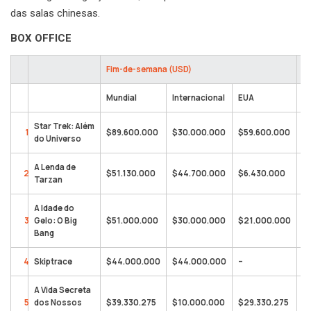
das salas chinesas.
BOX OFFICE
Fim-de-semana (USD)
To
Mundial
Internacional
EUA
M
Star Trek: Além
1
$89.600.000
$30.000.000
$59.600.000
$
do Universo
A Lenda de
2
$51.130.000
$44.700.000
$6.430.000
$
Tarzan
A Idade do
3
Gelo: O Big
$51.000.000
$30.000.000
$21.000.000
$
Bang
4
Skiptrace
$44.000.000
$44.000.000
–
$
A Vida Secreta
5
dos Nossos
$39.330.275
$10.000.000
$29.330.275
$