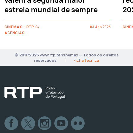
estreia mundial de sempre
20
CINEMAX - RTP C/
03 Ago 2026
CINE
AGÊNCIAS
© 2011/2026 www.rtp.pt/cinemax — Todos os direitos
reservados
|
Ficha Técnica