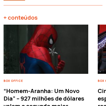
+ conteúdos
BOX OFFICE
BOX 
“Homem-Aranha: Um Novo
Ci
Dia” – 927 milhões de dólares
es
valem a segunda maior
rec