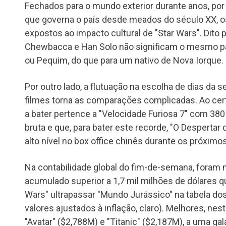
Fechados para o mundo exterior durante anos, por 
que governa o país desde meados do século XX, o
expostos ao impacto cultural de "Star Wars". Dito p
Chewbacca e Han Solo não significam o mesmo pa
ou Pequim, do que para um nativo de Nova Iorque.
Por outro lado, a flutuação na escolha de dias da 
filmes torna as comparações complicadas. Ao cer
a bater pertence a "Velocidade Furiosa 7" com 380
bruta e que, para bater este recorde, "O Despertar 
alto nível no box office chinês durante os próximos
Na contabilidade global do fim-de-semana, foram
acumulado superior a 1,7 mil milhões de dólares q
Wars" ultrapassar "Mundo Jurássico" na tabela d
valores ajustados à inflação, claro). Melhores, n
"Avatar" ($2,788M) e "Titanic" ($2,187M), a uma gal