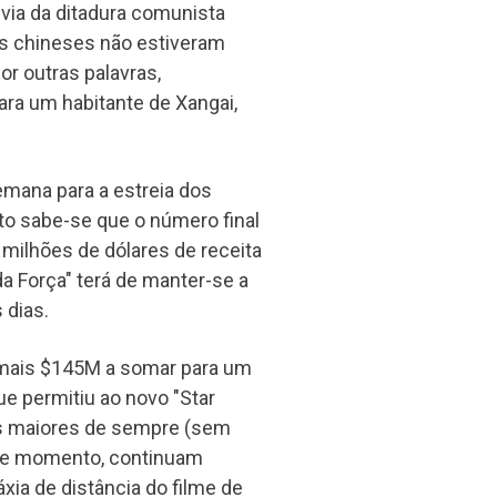
via da ditadura comunista
s chineses não estiveram
or outras palavras,
ra um habitante de Xangai,
semana para a estreia dos
to sabe-se que o número final
 milhões de dólares de receita
da Força" terá de manter-se a
 dias.
 mais $145M a somar para um
ue permitiu ao novo "Star
os maiores de sempre (sem
este momento, continuam
áxia de distância do filme de