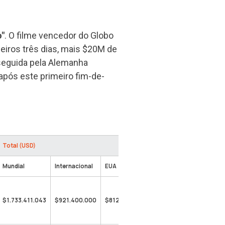
o"
. O filme vencedor do Globo
iros três dias, mais $20M de
 seguida pela Alemanha
 após este primeiro fim-de-
Total (USD)
Mundial
Internacional
EUA
$1.733.411.043
$921.400.000
$812.011.043