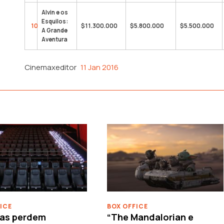
Alvin e os
Esquilos:
10
$11.300.000
$5.800.000
$5.500.000
A Grande
Aventura
Cinemaxeditor
11 Jan 2016
ICE
BOX OFFICE
as perdem
“The Mandalorian e