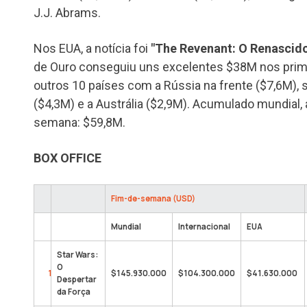
J.J. Abrams.
Nos EUA, a notícia foi
"The Revenant: O Renascid
de Ouro conseguiu uns excelentes $38M nos prime
outros 10 países com a Rússia na frente ($7,6M),
($4,3M) e a Austrália ($2,9M). Acumulado mundial,
semana: $59,8M.
BOX OFFICE
Fim-de-semana (USD)
Mundial
Internacional
EUA
Star Wars:
O
1
$145.930.000
$104.300.000
$41.630.000
Despertar
da Força