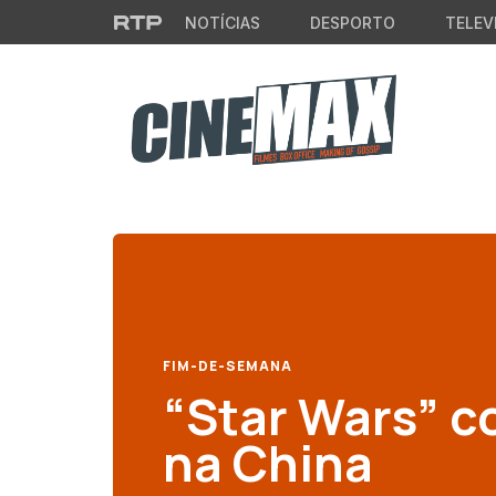
Saltar para o conteúdo principal
NOTÍCIAS
DESPORTO
TELEV
FIM-DE-SEMANA
“Star Wars” c
na China