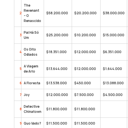
The
Revenant
2
$58.200.000
$20.200.000
$38.000.000
– O
Renascido
Pai Há Só
3
$25.200.000
$10.200.000
$15.000.000
Um
Os Oito
4
$18.351.000
$12.000.000
$6.351.000
Odiados
A Viagem
5
$13.644.000
$12.000.000
$1.644.000
de Arlo
6
A Floresta
$13.538.000
$450.000
$13.088.000
7
Joy
$12.000.000
$7.500.000
$4.500.000
Detective
8
$11.800.000
$11.800.000
Chinatown
9
Quo Vado?
$11.500.000
$11.500.000