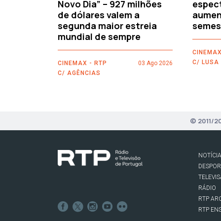
Novo Dia” – 927 milhões
espec
de dólares valem a
aument
segunda maior estreia
semes
mundial de sempre
CINEMAX
C/ LUSA
CINEMAX - RTP
03 Ago 2026
C/ AGÊNCIAS
© 2011/2
NOTÍCI
DESPO
TELEVI
RÁDIO
RTP AR
RTP EN