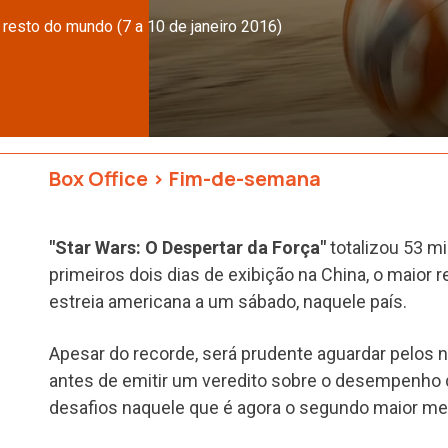
resto do mundo (7 a 10 de janeiro 2016)
Box Office
>
Fim-de-semana
"Star Wars: O Despertar da Força"
totalizou 53 m
primeiros dois dias de exibição na China, o maior
estreia americana a um sábado, naquele país.
Apesar do recorde, será prudente aguardar pelos
antes de emitir um veredito sobre o desempenho d
desafios naquele que é agora o segundo maior me