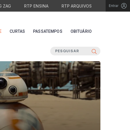
G ZAG
RTP ENSINA
RTP ARQUIVOS
Entrar
E
CURTAS
PASSATEMPOS
OBITUÁRIO