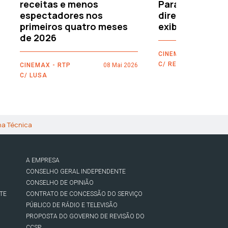
receitas e menos
Paramount–War
espectadores nos
directamente 
primeiros quatro meses
exibidores
de 2026
CINEMAX - RTP
C/ REUTERS
CINEMAX - RTP
08 Mai 2026
C/ LUSA
ha Técnica
A EMPRESA
CONSELHO GERAL INDEPENDENTE
CONSELHO DE OPINIÃO
TE
CONTRATO DE CONCESSÃO DO SERVIÇO
PÚBLICO DE RÁDIO E TELEVISÃO
PROPOSTA DO GOVERNO DE REVISÃO DO
CCSP