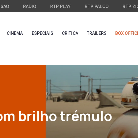
ISÃO
RÁDIO
RTP PLAY
RTP PALCO
RTP ZI
CINEMA
ESPECIAIS
CRITICA
TRAILERS
BOX OFFIC
om brilho trémulo