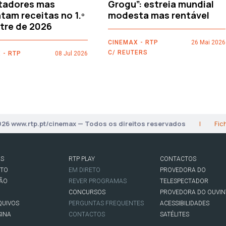
tadores mas
Grogu”: estreia mundial
am receitas no 1.º
modesta mas rentável
tre de 2026
CINEMAX - RTP
26 Mai 2026
C/ REUTERS
 - RTP
08 Jul 2026
026 www.rtp.pt/cinemax — Todos os direitos reservados
|
Fic
AS
RTP PLAY
CONTACTOS
RTO
EM DIRETO
PROVEDORA DO
SÃO
REVER PROGRAMAS
TELESPECTADOR
CONCURSOS
PROVEDORA DO OUVIN
QUIVOS
PERGUNTAS FREQUENTES
ACESSIBILIDADES
SINA
CONTACTOS
SATÉLITES