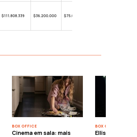
$111.808.339
$36.200.000
$75.608.339
›
BOX OFFICE
BOX OFFICE
Cinema em sala: mais
Ellison leva o c