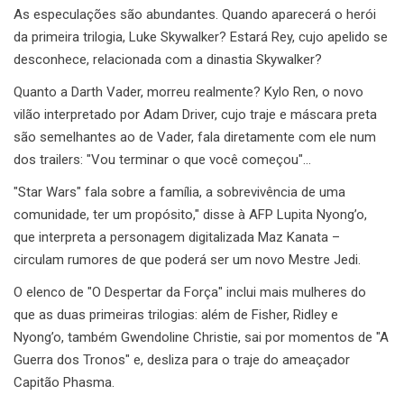
As especulações são abundantes. Quando aparecerá o herói
da primeira trilogia, Luke Skywalker? Estará Rey, cujo apelido se
desconhece, relacionada com a dinastia Skywalker?
Quanto a Darth Vader, morreu realmente? Kylo Ren, o novo
vilão interpretado por Adam Driver, cujo traje e máscara preta
são semelhantes ao de Vader, fala diretamente com ele num
dos trailers: "Vou terminar o que você começou"…
"Star Wars" fala sobre a família, a sobrevivência de uma
comunidade, ter um propósito," disse à AFP Lupita Nyong’o,
que interpreta a personagem digitalizada Maz Kanata –
circulam rumores de que poderá ser um novo Mestre Jedi.
O elenco de "O Despertar da Força" inclui mais mulheres do
que as duas primeiras trilogias: além de Fisher, Ridley e
Nyong’o, também Gwendoline Christie, sai por momentos de "A
Guerra dos Tronos" e, desliza para o traje do ameaçador
Capitão Phasma.