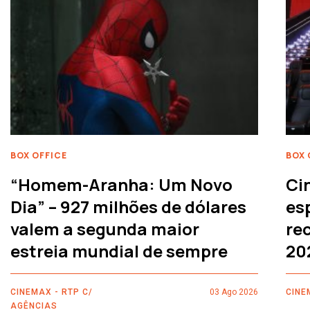
BOX OFFICE
BOX 
“Homem-Aranha: Um Novo
Ci
Dia” – 927 milhões de dólares
es
valem a segunda maior
rec
estreia mundial de sempre
20
CINEMAX - RTP C/
03 Ago 2026
CINE
AGÊNCIAS