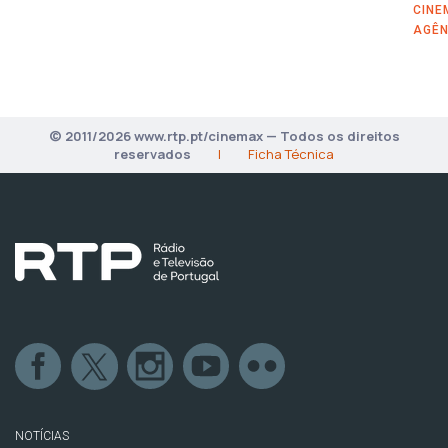
CINE
AGÊN
© 2011/2026 www.rtp.pt/cinemax — Todos os direitos
reservados
|
Ficha Técnica
NOTÍCIAS