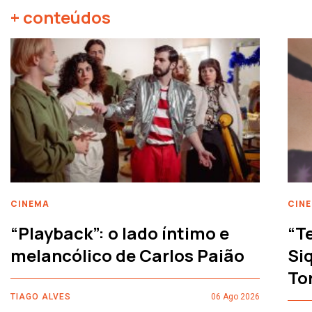
+ conteúdos
CINEMA
CIN
“Playback”: o lado íntimo e
“T
melancólico de Carlos Paião
Siq
To
TIAGO ALVES
06 Ago 2026