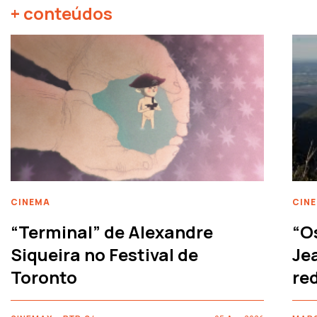
+ conteúdos
CINEMA
CIN
“Terminal” de Alexandre
“O
Siqueira no Festival de
Je
Toronto
re