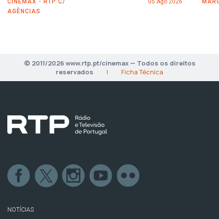
CINEMAX - RTP C/
05 Ago 2026
MARG
AGÊNCIAS
© 2011/2026 www.rtp.pt/cinemax — Todos os direitos
reservados
|
Ficha Técnica
NOTÍCIAS