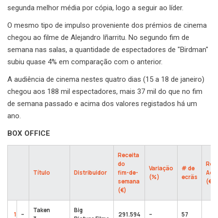
segunda melhor média por cópia, logo a seguir ao líder.
O mesmo tipo de impulso proveniente dos prémios de cinema
chegou ao filme de Alejandro Iñarritu. No segundo fim de
semana nas salas, a quantidade de espectadores de "Birdman"
subiu quase 4% em comparação com o anterior.
A audiência de cinema nestes quatro dias (15 a 18 de janeiro)
chegou aos 188 mil espectadores, mais 37 mil do que no fim
de semana passado e acima dos valores registados há um
ano.
BOX OFFICE
Receita
do
Rec
Variação
# de
Título
Distribuidor
fim-de-
Acu
(%)
ecrãs
semana
(€)
(€)
Taken
Big
1
–
291.594
–
57
2