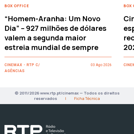
BOX OFFICE
BOX 
“Homem-Aranha: Um Novo
Ci
Dia” – 927 milhões de dólares
es
valem a segunda maior
rec
estreia mundial de sempre
20
CINEMAX - RTP C/
03 Ago 2026
CINE
AGÊNCIAS
© 2011/2026 www.rtp.pt/cinemax — Todos os direitos
reservados
|
Ficha Técnica