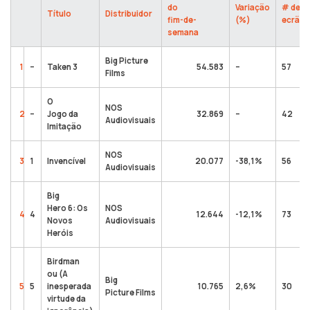
do
Variação
# de
Título
Distribuidor
fim-de-
(%)
ecrãs
semana
Big Picture
1
–
Taken 3
54.583
–
57
Films
O
NOS
2
–
Jogo da
32.869
–
42
Audiovisuais
Imitação
NOS
3
1
Invencível
20.077
-38,1%
56
Audiovisuais
Big
Hero 6: Os
NOS
4
4
12.644
-12,1%
73
Novos
Audiovisuais
Heróis
Birdman
ou (A
Big
5
5
inesperada
10.765
2,6%
30
Picture Films
virtude da