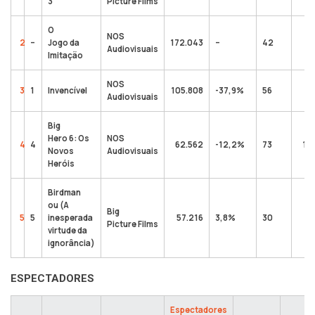
3
Picture Films
O
NOS
2
–
Jogo da
172.043
–
42
1
Audiovisuais
Imitação
NOS
3
1
Invencível
105.808
-37,9%
56
3
Audiovisuais
Big
Hero 6: Os
NOS
4
4
62.562
-12,2%
73
1.
Novos
Audiovisuais
Heróis
Birdman
ou (A
Big
5
5
inesperada
57.216
3,8%
30
1
Picture Films
virtude da
ignorância)
ESPECTADORES
Espectadores