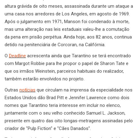
altura grávida de oito meses, assassinada durante um ataque a
uma casa nos arredores de Los Angeles, em agosto de 1969.
Após o julgamento em 1971, Manson foi condenado à morte,
mas uma alteração nas leis estaduais valeu-lhe a comutação
da pena em prisão perpétua. Ainda hoje, aos 82 anos, continua
detido na penitenciária de Corcoran, na Califórnia.
O
Deadline
acrescenta ainda que Tarantino se terá encontrado
com Margot Robbie para lhe propor o papel de Sharon Tate e
que os irmãos Weinstein, parceiros habituais do realizador,
também estarão envolvidos no projeto.
Outras
notícias
que circulam na imprensa da especialidade nos
Estados Unidos dão Brad Pitt e Jennifer Lawrence como dois
nomes que Tarantino teria interesse em incluir no elenco,
juntamente com o seu velho conhecido Samuel L. Jackson,
presente em quatro das oito longas-metragens assinadas pelo
criador de "Pulp Fiction" e "Cães Danados".