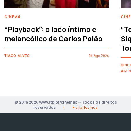
CINEMA
CIN
“Playback”: o lado íntimo e
“T
melancólico de Carlos Paião
Siq
To
TIAGO ALVES
06 Ago 2026
CINE
AGÊN
© 2011/2026 www.rtp.pt/cinemax — Todos os direitos
reservados
|
Ficha Técnica