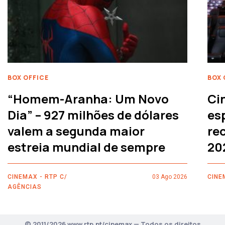
BOX OFFICE
BOX 
“Homem-Aranha: Um Novo
Ci
Dia” – 927 milhões de dólares
es
valem a segunda maior
rec
estreia mundial de sempre
20
CINEMAX - RTP C/
03 Ago 2026
CINE
AGÊNCIAS
© 2011/2026 www.rtp.pt/cinemax — Todos os direitos