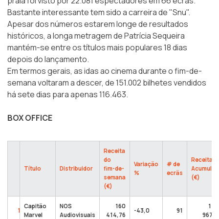
praia foi visto por 22.081 espectadores em 66 ecrãs.
Bastante interessante tem sido a carreira de "Snu".
Apesar dos números estarem longe de resultados
históricos, a longa metragem de Patrícia Sequeira
mantém-se entre os títulos mais populares 18 dias
depois do lançamento.
Em termos gerais, as idas ao cinema durante o fim-de-
semana voltaram a descer, de 151.002 bilhetes vendidos
há sete dias para apenas 116.463.
BOX OFFICE
Receita
do
Receita
Variação
# de
Título
Distribuidor
fim-de-
Acumulad
%
ecrãs
semana
(€)
(€)
Capitão
NOS
160
1 1
1
-43,0
91
Marvel
Audiovisuais
414,76
967,3