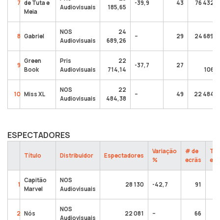
7
de Tuta e
-39,9
43
76 432,7
Audiovisuais
185,65
Meia
NOS
24
8
Gabriel
–
29
24 689,2
Audiovisuais
689,26
Green
Pris
22
88
9
-37,7
27
Book
Audiovisuais
714,14
106,8
NOS
22
10
Miss XL
–
49
22 484,3
Audiovisuais
484,38
ESPECTADORES
Variação
# de
Tot
Título
Distribuidor
Espectadores
%
ecrãs
esp
Capitão
NOS
1
28 130
-42,7
91
Marvel
Audiovisuais
NOS
2
Nós
22 081
–
66
Audiovisuais