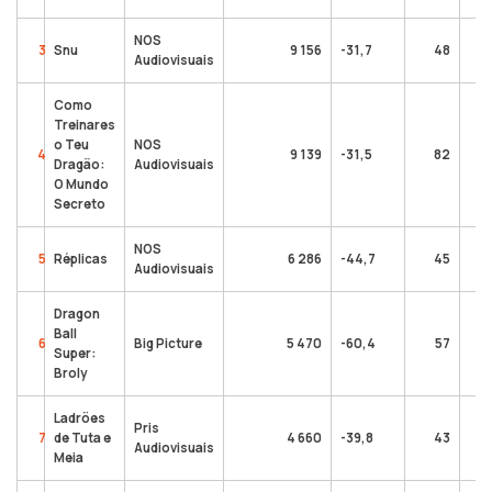
NOS
3
Snu
9 156
-31,7
48
Audiovisuais
Como
Treinares
o Teu
NOS
4
9 139
-31,5
82
Dragão:
Audiovisuais
O Mundo
Secreto
NOS
5
Réplicas
6 286
-44,7
45
Audiovisuais
Dragon
Ball
6
Big Picture
5 470
-60,4
57
Super:
Broly
Ladrões
Pris
7
de Tuta e
4 660
-39,8
43
Audiovisuais
Meia