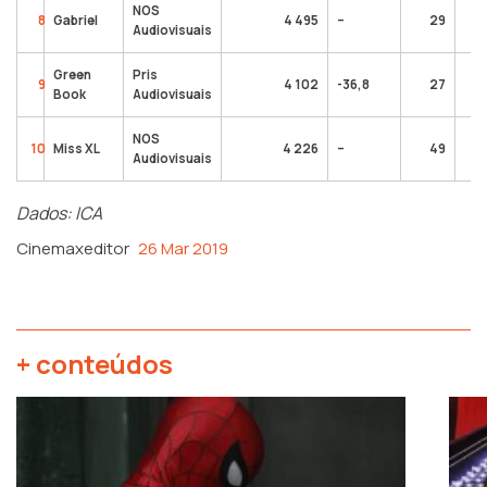
NOS
8
Gabriel
4 495
–
29
Audiovisuais
Green
Pris
9
4 102
-36,8
27
Book
Audiovisuais
NOS
10
Miss XL
4 226
–
49
Audiovisuais
Dados: ICA
Cinemaxeditor
26 Mar 2019
+ conteúdos