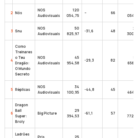
NOS
120
12
2
Nós
–
66
Audiovisuais
054,75
054,7
NOS
50
27
3
Snu
-31,6
48
Audiovisuais
825,97
300,0
Como
Treinares
o Teu
NOS
45
87
4
-29,3
82
Dragão:
Audiovisuais
954,58
656,7
O Mundo
Secreto
NOS
34
10
5
Réplicas
-44,8
45
Audiovisuais
100,95
464,5
Dragon
Ball
29
11
6
Big Picture
-61,1
57
Super:
394,53
772,0
Broly
Ladrões
Pris
25